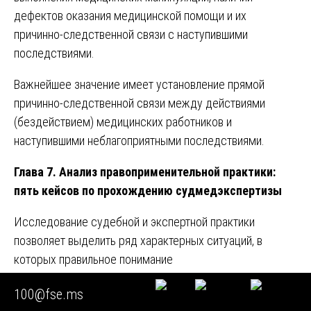
дефектов оказания медицинской помощи и их
причинно-следственной связи с наступившими
последствиями.
Важнейшее значение имеет установление прямой
причинно-следственной связи между действиями
(бездействием) медицинских работников и
наступившими неблагоприятными последствиями.
Глава 7. Анализ правоприменительной практики:
пять кейсов по прохождению судмедэкспертизы
Исследование судебной и экспертной практики
позволяет выделить ряд характерных ситуаций, в
которых правильное понимание
процедуры
прохождения судмедэкспертизы
имело
100@fse.ms
определяющее значение для исхода дела.