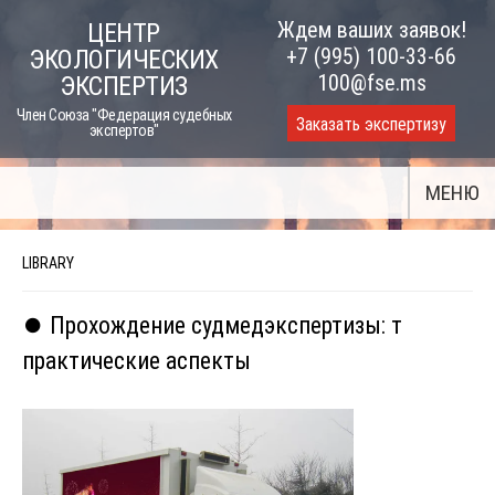
Skip
Ждем ваших заявок!
ЦЕНТР
to
+7 (995) 100-33-66
ЭКОЛОГИЧЕСКИХ
content
100@fse.ms
ЭКСПЕРТИЗ
Член Союза "Федерация судебных
Заказать экспертизу
экспертов"
МЕНЮ
LIBRARY
⏺️ Прохождение судмедэкспертизы: т
практические аспекты