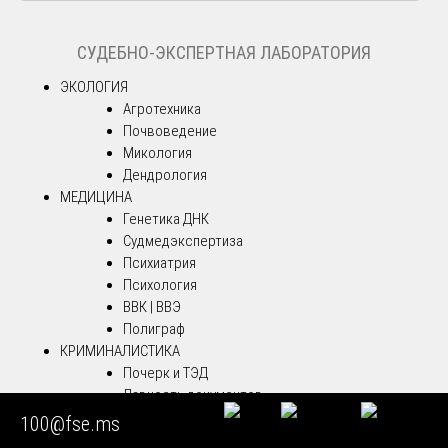
СУДЕБНО-ЭКСПЕРТНАЯ ЛАБОРАТОРИЯ
ЭКОЛОГИЯ
Агротехника
Почвоведение
Микология
Дендрология
МЕДИЦИНА
Генетика ДНК
Судмедэкспертиза
Психиатрия
Психология
ВВК | ВВЭ
Полиграф
КРИМИНАЛИСТИКА
Почерк и ТЭД
Давность документов
Видео и аудио
100@fse.ms
СТРОИТЕЛЬСТВО