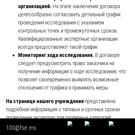
организацией.
На этапе заключения договора
целесообразно согласовать детальный график
проведения исследования с указанием
контрольных точек и промежуточных сроков.
Квалифицированные экспертные организации
всегда предоставляют такой график.
Мониторинг хода исследования.
В договоре
следует предусмотреть право заказчика на
получение информации о ходе исследования, что
позволит своевременно выявлять возможные
отклонения от графика и принимать меры.
На странице нашего учреждения
представлена
подробная информация о типовых и срочных сроках
проведения экспертиз для различных категорий
товаров. Специалисты Союза «Федерация судебных
100@fse.ms
экспертов» готовы предоставить предварительную