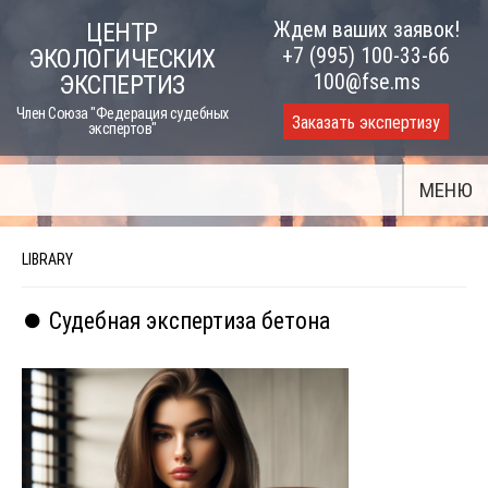
Skip
Ждем ваших заявок!
ЦЕНТР
to
+7 (995) 100-33-66
ЭКОЛОГИЧЕСКИХ
content
100@fse.ms
ЭКСПЕРТИЗ
Член Союза "Федерация судебных
Заказать экспертизу
экспертов"
МЕНЮ
LIBRARY
⏺️ Судебная экспертиза бетона