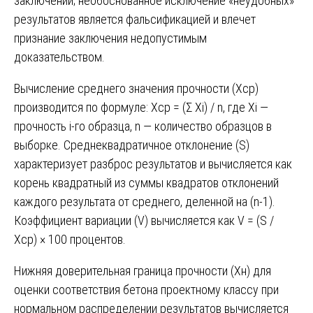
заключении; необоснованное исключение «неудобных»
результатов является фальсификацией и влечет
признание заключения недопустимым
доказательством.
Вычисление среднего значения прочности (Xср)
производится по формуле: Xср = (Σ Xi) / n, где Xi —
прочность i-го образца, n — количество образцов в
выборке. Среднеквадратичное отклонение (S)
характеризует разброс результатов и вычисляется как
корень квадратный из суммы квадратов отклонений
каждого результата от среднего, деленной на (n-1).
Коэффициент вариации (V) вычисляется как V = (S /
Xср) × 100 процентов.
Нижняя доверительная граница прочности (Xн) для
оценки соответствия бетона проектному классу при
нормальном распределении результатов вычисляется