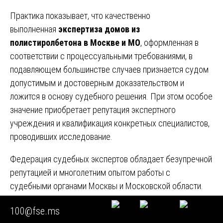
Практика показывает, что качественно
выполненная
экспертиза домов из
полистиролбетона в Москве и МО
, оформленная в
соответствии с процессуальными требованиями, в
подавляющем большинстве случаев признается судом
допустимым и достоверным доказательством и
ложится в основу судебного решения. При этом особое
значение приобретает репутация экспертного
учреждения и квалификация конкретных специалистов,
проводивших исследование.
Федерация судебных экспертов обладает безупречной
репутацией и многолетним опытом работы с
судебными органами Москвы и Московской области.
Высокий профессиональный уровень наших экспертов
100@fse.ms
подтвержден соответствующими сертификатами и