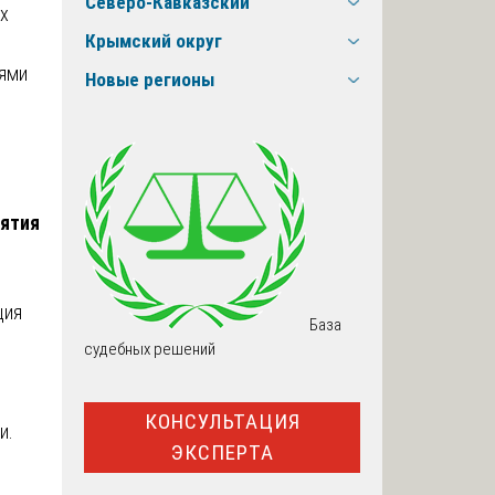
Северо-Кавказский
ых
Крымский округ
иями
Новые регионы
ъятия
ция
База
судебных решений
КОНСУЛЬТАЦИЯ
и.
ЭКСПЕРТА