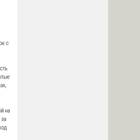
ок с
сть
ытые
ах,
й на
 за
ход