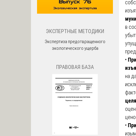
собс
изъя
мун
в со
ЭКСПЕРТНЫЕ МЕТОДИКИ
убыт
Экспертиза предотвращенного
упущ
экологического ущерба
пред
•
Пр
ПРАВОВАЯ БАЗА
изъ
на д
искл
факт
целя
оцен
цено
•
При
изым