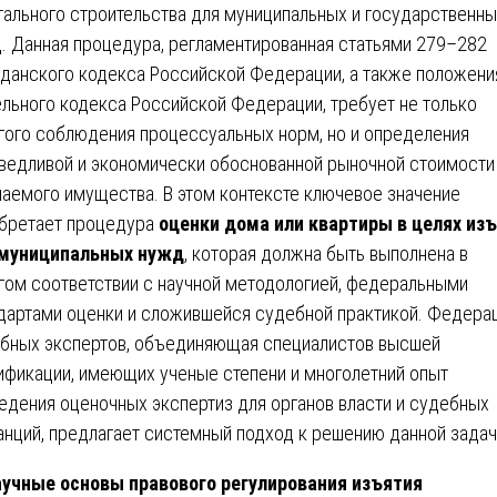
тального строительства для муниципальных и государственн
. Данная процедура, регламентированная статьями 279–282
данского кодекса Российской Федерации, а также положен
льного кодекса Российской Федерации, требует не только
гого соблюдения процессуальных норм, но и определения
ведливой и экономически обоснованной рыночной стоимости
аемого имущества. В этом контексте ключевое значение
бретает процедура
оценки дома или квартиры в целях из
 муниципальных нужд
, которая должна быть выполнена в
гом соответствии с научной методологией, федеральными
дартами оценки и сложившейся судебной практикой. Федера
бных экспертов, объединяющая специалистов высшей
ификации, имеющих ученые степени и многолетний опыт
едения оценочных экспертиз для органов власти и судебных
анций, предлагает системный подход к решению данной задач
учные основы правового регулирования изъятия