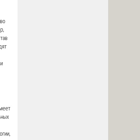
тво
р,
став
дят
ри
имеет
ьных
огии,