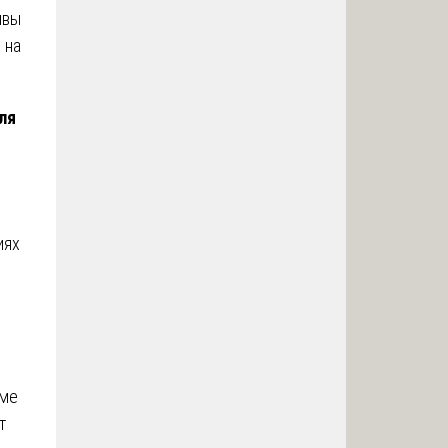
ивы
 на
ля
иях
еме
т