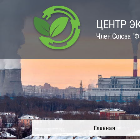
Skip
to
content
ЦЕНТР Э
Член Союза "Ф
Главная