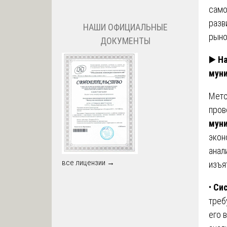
само
разв
НАШИ ОФИЦИАЛЬНЫЕ
рыно
ДОКУМЕНТЫ
▶️
На
мун
Мето
пров
мун
экон
анал
все лицензии →
изъя
•
Сис
треб
его 