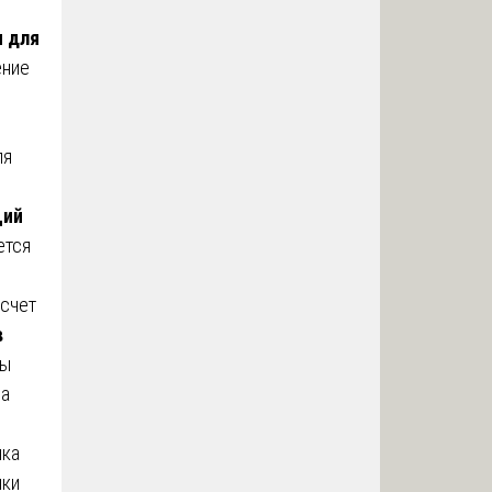
я для
ение
ля
щий
ется
 счет
в
ты
на
ка
ики