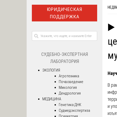
НЕДВ
ЮРИДИЧЕСКАЯ
ПОДДЕРЖКА
▶️
це
м
СУДЕБНО-ЭКСПЕРТНАЯ
ЛАБОРАТОРИЯ
ЭКОЛОГИЯ
Науч
Агротехника
Почвоведение
В ра
Микология
инфр
Дендрология
терр
МЕДИЦИНА
Генетика ДНК
и уп
Судмедэкспертиза
изъя
Психиатрия