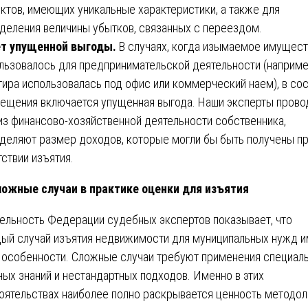
ктов, имеющих уникальные характеристики, а также для
деления величины убытков, связанных с переездом.
т упущенной выгоды.
В случаях, когда изымаемое имущес
льзовалось для предпринимательской деятельности (наприме
тира использовалась под офис или коммерческий наем), в со
ещения включается упущенная выгода. Наши эксперты прово
из финансово-хозяйственной деятельности собственника,
деляют размер доходов, которые могли бы быть получены п
тствии изъятия.
ожные случаи в практике оценки для изъятия
ельность Федерации судебных экспертов показывает, что
ый случай изъятия недвижимости для муниципальных нужд 
 особенности. Сложные случаи требуют применения специал
ных знаний и нестандартных подходов. Именно в этих
оятельствах наиболее полно раскрывается ценность методол