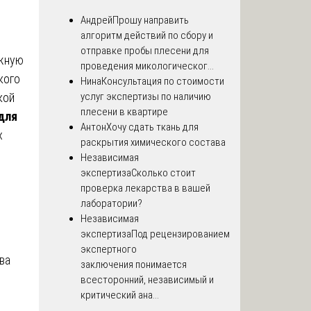
Андрей
Прошу направить
алгоритм действий по сбору и
отправке пробы плесени для
ожную
проведения микологическог...
кого
Нина
Консультация по стоимости
услуг экспертизы по наличию
кой
плесени в квартире
для
Антон
Хочу сдать ткань для
х
раскрытия химического состава
Независимая
экспертиза
Сколько стоит
проверка лекарства в вашей
лаборатории?
Независимая
экспертиза
Под рецензированием
экспертного
ва
заключения понимается
всесторонний, независимый и
критический ана...