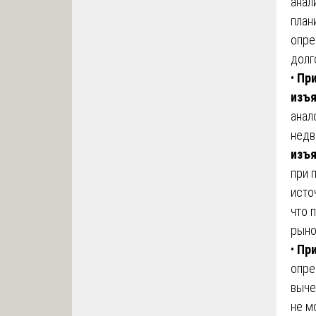
анал
план
опре
долг
•
При
изъя
анал
недв
изъя
при 
исто
что 
рыно
•
При
опре
выче
не м