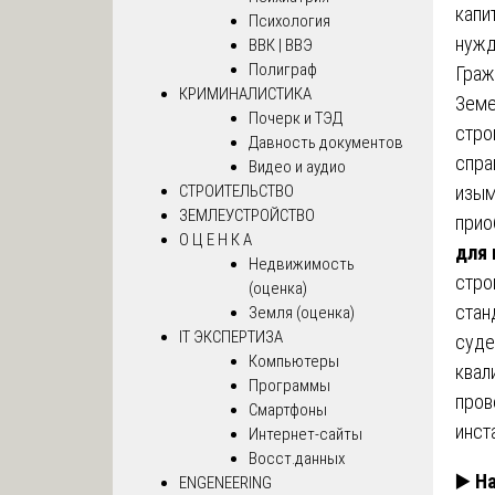
капи
Психология
нужд
ВВК | ВВЭ
Полиграф
Граж
КРИМИНАЛИСТИКА
Земе
Почерк и ТЭД
стро
Давность документов
спра
Видео и аудио
СТРОИТЕЛЬСТВО
изым
ЗЕМЛЕУСТРОЙСТВО
прио
О Ц Е Н К А
для
Недвижимость
стро
(оценка)
стан
Земля (оценка)
IT ЭКСПЕРТИЗА
суде
Компьютеры
квал
Программы
пров
Смартфоны
инст
Интернет-сайты
Восст.данных
▶️
На
ENGENEERING