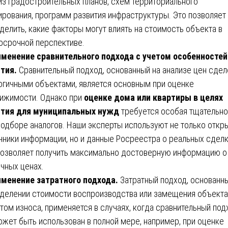
из градостроительных планов, схем территориального
ирования, программ развития инфраструктуры. Это позволяет
делить, какие факторы могут влиять на стоимость объекта в
осрочной перспективе.
менение сравнительного подхода с учетом особенностей
тия.
Сравнительный подход, основанный на анализе цен сдел
огичными объектами, является основным при оценке
ижимости. Однако при
оценке дома или квартиры в целях
тия для муниципальных нужд
требуется особая тщательно
подборе аналогов. Наши эксперты используют не только откр
чники информации, но и данные Росреестра о реальных сделк
позволяет получить максимально достоверную информацию о
чных ценах.
менение затратного подхода.
Затратный подход, основанны
делении стоимости воспроизводства или замещения объекта
том износа, применяется в случаях, когда сравнительный под
ожет быть использован в полной мере, например, при оценке