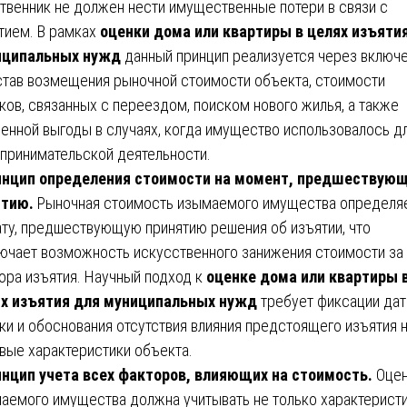
твенник не должен нести имущественные потери в связи с
тием. В рамках
оценки дома или квартиры в целях изъяти
иципальных нужд
данный принцип реализуется через включ
став возмещения рыночной стоимости объекта, стоимости
ков, связанных с переездом, поиском нового жилья, а также
енной выгоды в случаях, когда имущество использовалось д
принимательской деятельности.
инцип определения стоимости на момент, предшествую
ятию.
Рыночная стоимость изымаемого имущества определя
ату, предшествующую принятию решения об изъятии, что
ючает возможность искусственного занижения стоимости за
ора изъятия. Научный подход к
оценке дома или квартиры 
х изъятия для муниципальных нужд
требует фиксации да
ки и обоснования отсутствия влияния предстоящего изъятия 
вые характеристики объекта.
нцип учета всех факторов, влияющих на стоимость.
Оцен
аемого имущества должна учитывать не только характерист