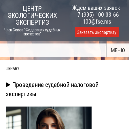
Skip
Ждем ваших заявок!
ЦЕНТР
to
+7 (995) 100-33-66
ЭКОЛОГИЧЕСКИХ
content
100@fse.ms
ЭКСПЕРТИЗ
Член Союза "Федерация судебных
Заказать экспертизу
экспертов"
МЕНЮ
LIBRARY
▶️ Проведение судебной налоговой
экспертизы