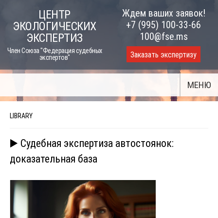
Skip
Ждем ваших заявок!
ЦЕНТР
to
+7 (995) 100-33-66
ЭКОЛОГИЧЕСКИХ
content
100@fse.ms
ЭКСПЕРТИЗ
Член Союза "Федерация судебных
Заказать экспертизу
экспертов"
МЕНЮ
LIBRARY
▶️ Судебная экспертиза автостоянок:
доказательная база