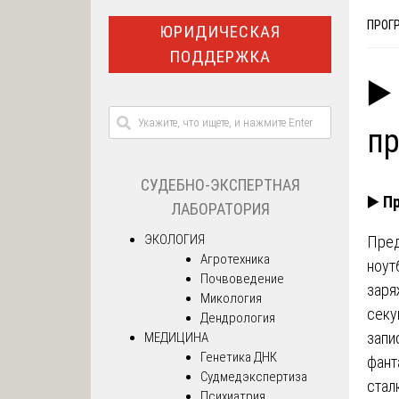
ПРОГ
ЮРИДИЧЕСКАЯ
ПОДДЕРЖКА
▶️
п
СУДЕБНО-ЭКСПЕРТНАЯ
▶️
Пр
ЛАБОРАТОРИЯ
ЭКОЛОГИЯ
Пред
Агротехника
ноут
Почвоведение
заря
Микология
секу
Дендрология
запи
МЕДИЦИНА
Генетика ДНК
фант
Судмедэкспертиза
стал
Психиатрия