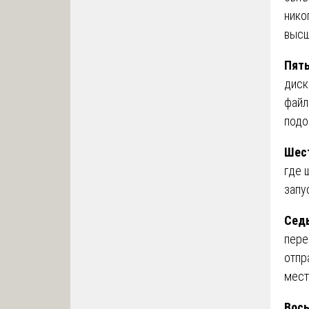
нико
высш
Пяты
диск
файл
подо
Шест
где 
запу
Седь
пере
отпр
мест
Вось