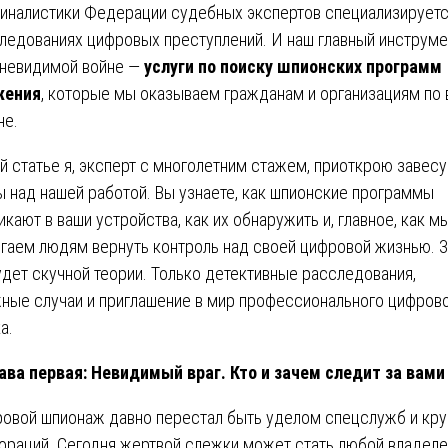
иналистики Федерации судебных экспертов специализируетс
ледованиях цифровых преступлений. И наш главный инструме
 невидимой войне —
услуги по поиску шпионских программ
жения
, которые мы оказываем гражданам и организациям по 
не.
ой статье я, эксперт с многолетним стажем, приоткрою завесу
ы над нашей работой. Вы узнаете, как шпионские программы
икают в ваши устройства, как их обнаружить и, главное, как м
гаем людям вернуть контроль над своей цифровой жизнью. 
удет скучной теории. Только детективные расследования,
ные случаи и приглашение в мир профессионального цифров
а.
ава первая: Невидимый враг. Кто и зачем следит за вами
овой шпионаж давно перестал быть уделом спецслужб и кр
ораций. Сегодня жертвой слежки может стать любой владел