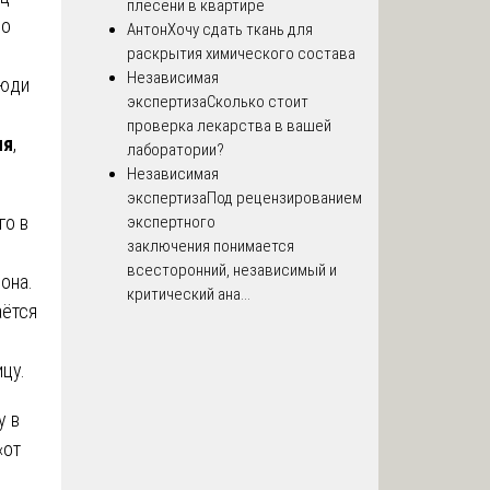
плесени в квартире
но
Антон
Хочу сдать ткань для
раскрытия химического состава
Независимая
люди
экспертиза
Сколько стоит
проверка лекарства в вашей
ия
,
лаборатории?
Независимая
экспертиза
Под рецензированием
го в
экспертного
заключения понимается
всесторонний, независимый и
она.
критический ана...
аётся
цу.
у в
«от