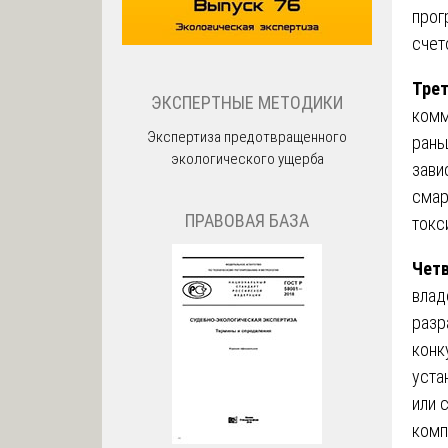
прог
счет
Трет
ЭКСПЕРТНЫЕ МЕТОДИКИ
комм
Экспертиза предотвращенного
рань
экологического ущерба
зави
смар
ПРАВОВАЯ БАЗА
токс
Чет
влад
разр
конк
уста
или 
комп