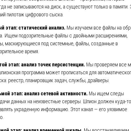
гда не записываются на диск, а существуют только в памяти. 
ий пилотаж цифрового сыска.
й этап: статический анализ.
Мы изучаем все файлы на обр
а. Ищем подозрительные файлы с двойными расширениями,
ы, маскирующиеся под системные, файлы, созданные в
зрительное время.
ой этап: анализ точек персистенции.
Мы проверяем все м
шпионская программа может прописаться для автоматическо
ска: реестр, планировщик задач, службы, драйверы.
мой этап: анализ сетевой активности.
Мы ищем следы
дачи данных на неизвестные серверы. Шпион должен куда-т
авлять украденную информацию. Этот канал — его уязвимое
о.
мой этап: анализ временной шкалы.
Мы восстанавливаем