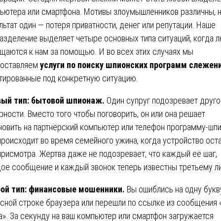
ьютера или смартфона. Мотивы злоумышленников различны, 
льтат один — потеря приватности, денег или репутации. Наше
азделение выделяет четыре основных типа ситуаций, когда 
щаются к нам за помощью. И во всех этих случаях мы
оставляем
услуги по поиску шпионских программ слежен
тированные под конкретную ситуацию.
ый тип: бытовой шпионаж.
Один супруг подозревает друго
рности. Вместо того чтобы поговорить, он или она решает
новить на партнёрский компьютер или телефон программу-шпи
происходит во время семейного ужина, когда устройство ост
присмотра. Жертва даже не подозревает, что каждый её шаг,
ое сообщение и каждый звонок теперь известны третьему ли
ой тип: финансовые мошенники.
Вы ошиблись на одну букв
сной строке браузера или перешли по ссылке из сообщения 
а». За секунду на ваш компьютер или смартфон загружается