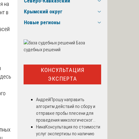
Северо-Кавказский
я на
Крымский округ
нт в
Новые регионы
всей
База
судебных решений
ы
КОНСУЛЬТАЦИЯ
Здесь
ЭКСПЕРТА
ого
Андрей
Прошу направить
алгоритм действий по сбору и
отправке пробы плесени для
проведения микологическог...
Нина
Консультация по стоимости
упных
услуг экспертизы по наличию
ец