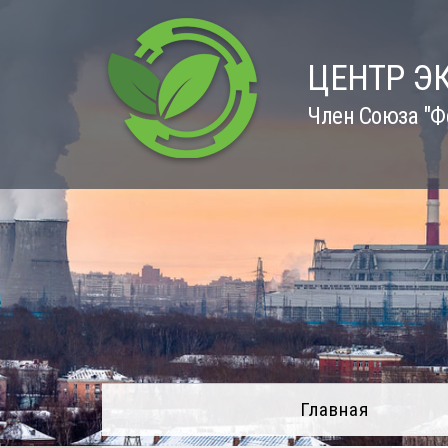
Skip
to
content
ЦЕНТР Э
Член Союза "Ф
Главная