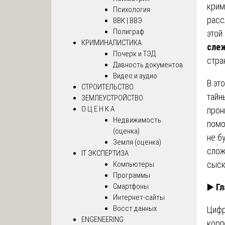
крим
Психология
расс
ВВК | ВВЭ
Полиграф
этой
КРИМИНАЛИСТИКА
сле
Почерк и ТЭД
стра
Давность документов
Видео и аудио
В эт
СТРОИТЕЛЬСТВО
тайн
ЗЕМЛЕУСТРОЙСТВО
О Ц Е Н К А
прон
Недвижимость
помо
(оценка)
не б
Земля (оценка)
слож
IT ЭКСПЕРТИЗА
сыск
Компьютеры
Программы
Смартфоны
▶️
Гл
Интернет-сайты
Восст.данных
Цифр
ENGENEERING
корп