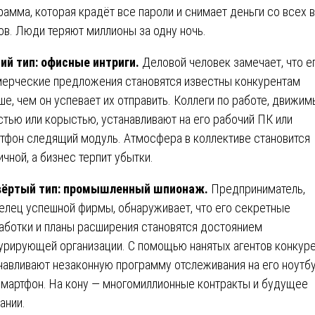
рамма, которая крадёт все пароли и снимает деньги со всех 
ов. Люди теряют миллионы за одну ночь.
ий тип: офисные интриги.
Деловой человек замечает, что е
ерческие предложения становятся известны конкурентам
ше, чем он успевает их отправить. Коллеги по работе, движи
стью или корыстью, устанавливают на его рабочий ПК или
тфон следящий модуль. Атмосфера в коллективе становится
ичной, а бизнес терпит убытки.
вёртый тип: промышленный шпионаж.
Предприниматель,
елец успешной фирмы, обнаруживает, что его секретные
аботки и планы расширения становятся достоянием
урирующей организации. С помощью нанятых агентов конкур
навливают незаконную программу отслеживания на его ноутб
смартфон. На кону — многомиллионные контракты и будущее
ании.