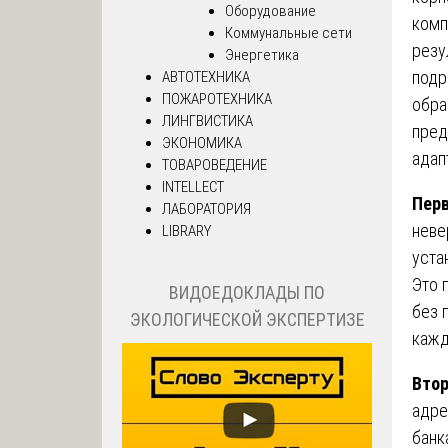
Оборудование
комп
Коммунальные сети
резу
Энергетика
подр
АВТОТЕХНИКА
ПОЖАРОТЕХНИКА
обра
ЛИНГВИСТИКА
пред
ЭКОНОМИКА
адап
ТОВАРОВЕДЕНИЕ
INTELLECT
Перв
ЛАБОРАТОРИЯ
неве
LIBRARY
уста
Это 
ВИДОЕДОКЛАДЫ ПО
без 
ЭКОЛОГИЧЕСКОЙ ЭКСПЕРТИЗЕ
кажд
Втор
адре
банк