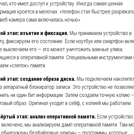
чал, кто имел доступ к устройству. Иногда самая ценная
рмация кроется в мелочах: «телефон стал быстрее разряжат
«веб-камера сама включалась ночью».
ой этап: изъятие и фиксация.
Мы принимаем устройство в
ту, фиксируем его состояние. Если ноутбук или смартфон вкл
е выключаем его — это может уничтожить важные улики,
ящиеся в оперативной памяти. Специальными инструментами
аём «слепок» памяти.
ий этап: создание образа диска.
Мы подключаем накопите
з аппаратный блокиратор записи. Это устройство не позволяе
нить ни один бит информации. Затем создаём точную копию 
товый образ. Оригинал уходит в сейф, с копией мы работаем.
ёртый этап: анализ оперативной памяти.
Если устройство
 включено, мы анализируем дамп оперативной памяти. Там мо
 обнаружены безфайловые шпионы — программы, которые