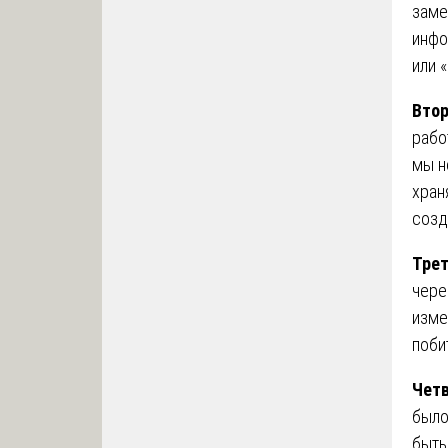
заме
инфо
или 
Втор
рабо
мы н
хран
созд
Трет
чере
изме
поби
Четв
было
быть