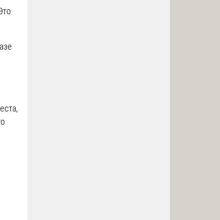
Это
азе
еста,
го
о