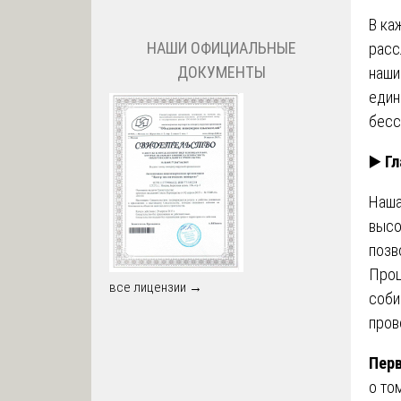
В ка
НАШИ ОФИЦИАЛЬНЫЕ
расс
ДОКУМЕНТЫ
наш
един
бесс
▶️
Гл
Наша
высо
позв
Проц
все лицензии →
соби
пров
Перв
о то