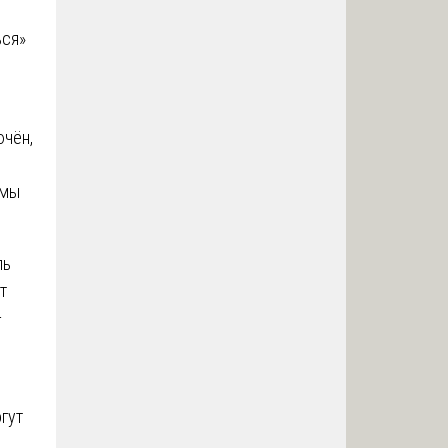
ься»
ючён,
 мы
ль
т
—
гут