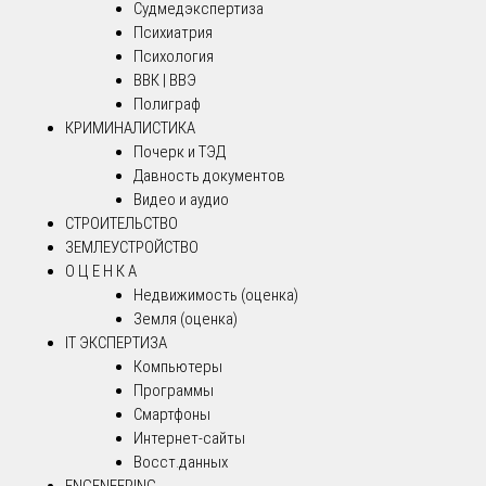
Судмедэкспертиза
Психиатрия
Психология
ВВК | ВВЭ
Полиграф
КРИМИНАЛИСТИКА
Почерк и ТЭД
Давность документов
Видео и аудио
СТРОИТЕЛЬСТВО
ЗЕМЛЕУСТРОЙСТВО
О Ц Е Н К А
Недвижимость (оценка)
Земля (оценка)
IT ЭКСПЕРТИЗА
Компьютеры
Программы
Смартфоны
Интернет-сайты
Восст.данных
ENGENEERING