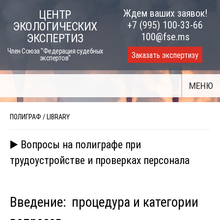
Skip
Ждем ваших заявок!
ЦЕНТР
to
+7 (995) 100-33-66
ЭКОЛОГИЧЕСКИХ
content
100@fse.ms
ЭКСПЕРТИЗ
Член Союза "Федерация судебных
Заказать экспертизу
экспертов"
МЕНЮ
ПОЛИГРАФ
/
LIBRARY
▶️ Вопросы на полиграфе при
трудоустройстве и проверках персонала
Введение: процедура и категории