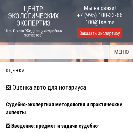
Skip
Мы на связи!
ЦЕНТР
to
+7 (995) 100-33-66
ЭКОЛОГИЧЕСКИХ
content
100@fse.ms
ЭКСПЕРТИЗ
Член Союза "Федерация судебных
Заказать экспертизу
экспертов"
МЕНЮ
О Ц Е Н К А
❎ Оценка авто для нотариуса
Судебно-экспертная методология и практические
аспекты
❎ Введение: предмет и задачи судебно-