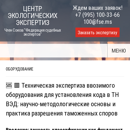
Skip
Ждем ваших заявок!
ЦЕНТР
to
+7 (995) 100-33-66
ЭКОЛОГИЧЕСКИХ
content
100@fse.ms
ЭКСПЕРТИЗ
Член Союза "Федерация судебных
Заказать экспертизу
экспертов"
МЕНЮ
ОБОРУДОВАНИЕ
🆘 🟥 Техническая экспертиза ввозимого
оборудования для установления кода в ТН
ВЭД: научно-методологические основы и
практика разрешения таможенных споров
Введение: точность классификации как фундамент