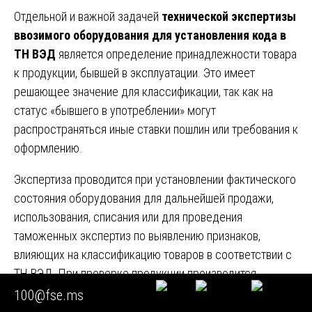
Отдельной и важной задачей
технической экспертизы
ввозимого оборудования для установления кода в
ТН ВЭД
является определение принадлежности товара
к продукции, бывшей в эксплуатации. Это имеет
решающее значение для классификации, так как на
статус «бывшего в употреблении» могут
распространяться иные ставки пошлин или требования к
оформлению.
Экспертиза проводится при установлении фактического
состояния оборудования для дальнейшей продажи,
использования, списания или для проведения
таможенных экспертиз по выявлению признаков,
влияющих на классификацию товаров в соответствии с
ТН ВЭД. При проверке продукции производится
идентификация оборудования, определяется его
100@fse.ms
физический износ, наличие признаков эксплуатации,