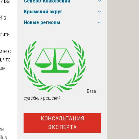
я? Вы
Северо-Кавказский
Крымский округ
И в
Новые регионы
лить,
ите с
, что
ом,
База
судебных решений
о
КОНСУЛЬТАЦИЯ
ЭКСПЕРТА
ии.
llus