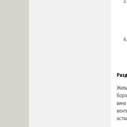
Разд
Жиль
боро
вина
вент
астм