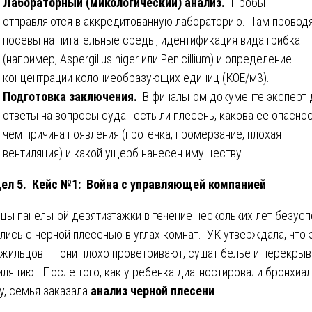
Лабораторный (микологический) анализ.
Пробы
отправляются в аккредитованную лабораторию. Там провод
посевы на питательные среды, идентификация вида грибка
(например, Aspergillus niger или Penicillium) и определение
концентрации колониеобразующих единиц (КОЕ/м3).
Подготовка заключения.
В финальном документе эксперт 
ответы на вопросы суда: есть ли плесень, какова ее опаснос
чем причина появления (протечка, промерзание, плохая
вентиляция) и какой ущерб нанесен имуществу.
ел 5. Кейс №1: Война с управляющей компанией
цы панельной девятиэтажки в течение нескольких лет безус
лись с черной плесенью в углах комнат. УК утверждала, что 
 жильцов — они плохо проветривают, сушат белье и перекры
иляцию. После того, как у ребенка диагностировали бронхиа
у, семья заказала
анализ черной плесени
.