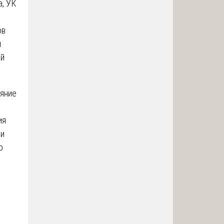
, УК
ов
м
ый
ояние
ия
ли
о