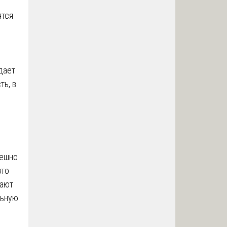
ятся
дает
ть, в
пешно
это
вают
льную