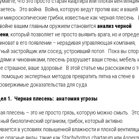
умаете, что это просто старая квартира или плохая вентиляци
аетесь. Это война. Война, которую ведут против вас и вашей
и микроскопические грибки, известные как черная плесень. 
 войне вашим главным оружием становится
анализ черной
ени
, который позволяет не просто выявить врага, но и опреде
виноват в его появлении – нерадивая управляющая компания,
тный застройщик или сосед, устроивший потоп. Пока вы спор
дями и чиновниками, плесень разрушает ваши стены, мебель и
е страшное, ваше здоровье. В этой статье мы расскажем о т
с помощью экспертных методов превратить пятна на стене в
ровержимые доказательства для суда.
ел 1. Черная плесень: анатомия угрозы
ая плесень – это не просто грязь, которую можно смыть. Эт
ный биологический организм, грибок, который активно
ивается в условиях повышенной влажности и плохой вентиляц
е опасные виды, такие как Stachybotrys chartarum или Aspergi