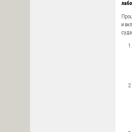
лабо
Проц
и вк
суда