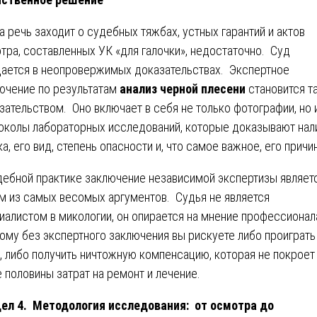
а речь заходит о судебных тяжбах, устных гарантий и актов
тра, составленных УК «для галочки», недостаточно. Суд
ается в неопровержимых доказательствах. Экспертное
ючение по результатам
анализ черной плесени
становится т
зательством. Оно включает в себя не только фотографии, но 
околы лабораторных исследований, которые доказывают нал
ка, его вид, степень опасности и, что самое важное, его причин
дебной практике заключение независимой экспертизы являет
м из самых весомых аргументов. Судья не является
иалистом в микологии, он опирается на мнение профессионал
ому без экспертного заключения вы рискуете либо проиграть
, либо получить ничтожную компенсацию, которая не покроет
 половины затрат на ремонт и лечение.
ел 4. Методология исследования: от осмотра до