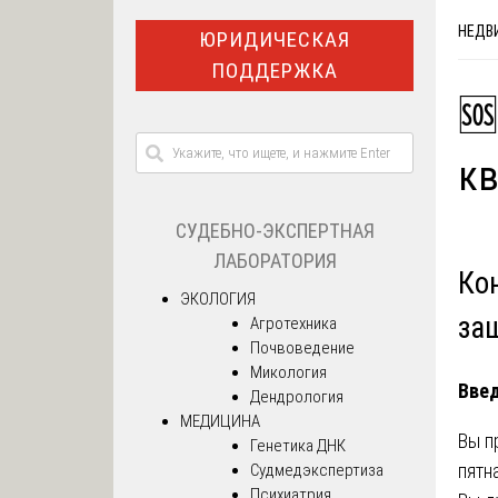
НЕДВ
ЮРИДИЧЕСКАЯ
ПОДДЕРЖКА
🆘
кв
СУДЕБНО-ЭКСПЕРТНАЯ
ЛАБОРАТОРИЯ
Ко
ЭКОЛОГИЯ
за
Агротехника
Почвоведение
Микология
Введ
Дендрология
МЕДИЦИНА
Вы п
Генетика ДНК
пятн
Судмедэкспертиза
Психиатрия