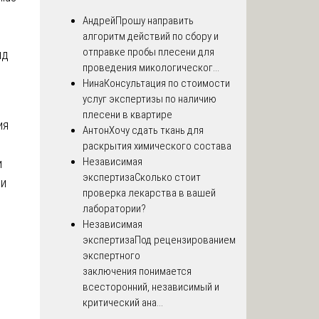
Андрей
Прошу направить
алгоритм действий по сбору и
отправке пробы плесени для
ид
проведения микологическог...
Нина
Консультация по стоимости
услуг экспертизы по наличию
плесени в квартире
ия
Антон
Хочу сдать ткань для
раскрытия химического состава
Независимая
и
экспертиза
Сколько стоит
ли
проверка лекарства в вашей
лаборатории?
Независимая
экспертиза
Под рецензированием
экспертного
заключения понимается
всесторонний, независимый и
критический ана...