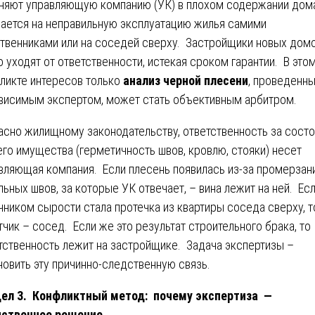
няют управляющую компанию (УК) в плохом содержании дома
ается на неправильную эксплуатацию жилья самими
твенниками или на соседей сверху. Застройщики новых дом
о уходят от ответственности, истекая сроком гарантии. В это
ликте интересов только
анализ черной плесени
, проведенн
висимым экспертом, может стать объективным арбитром.
асно жилищному законодательству, ответственность за сост
го имущества (герметичность швов, кровлю, стояки) несет
вляющая компания. Если плесень появилась из-за промерзан
льных швов, за которые УК отвечает, – вина лежит на ней. Ес
чником сырости стала протечка из квартиры соседа сверху, т
тчик – сосед. Если же это результат строительного брака, то
тственность лежит на застройщике. Задача экспертизы –
новить эту причинно-следственную связь.
ел 3. Конфликтный метод: почему экспертиза —
нственное решение