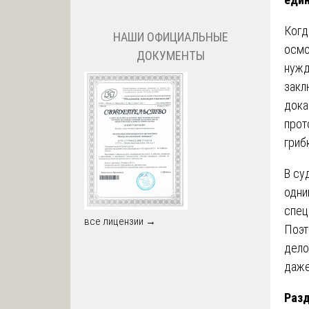
Когд
НАШИ ОФИЦИАЛЬНЫЕ
осмо
ДОКУМЕНТЫ
нужд
закл
дока
прот
гриб
В су
одни
спец
все лицензии →
Поэт
дело
даже
Разд