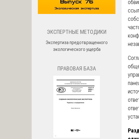
обви
ссыл
собс
част
ЭКСПЕРТНЫЕ МЕТОДИКИ
конф
Экспертиза предотвращенного
неза
экологического ущерба
Согл
обще
ПРАВОВАЯ БАЗА
упра
пане
исто
отве
отве
уста
Разд
еди