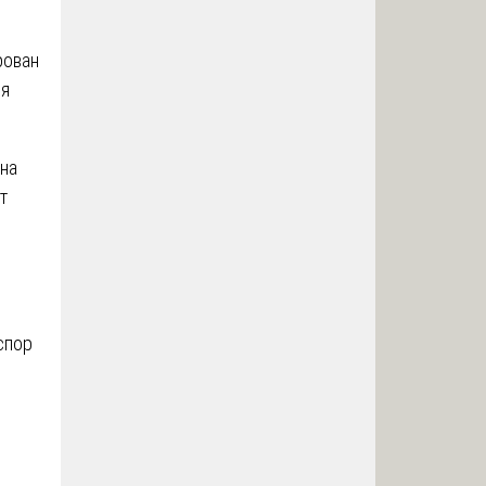
рован
ля
на
т
спор