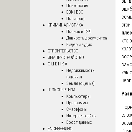
Вы д
Психология
ошиб
ВВК | ВВЭ
семь
Полиграф
этой
КРИМИНАЛИСТИКА
Почерк и ТЭД
плес
Давность документов
кто 
Видео и аудио
хала
СТРОИТЕЛЬСТВО
сосе
ЗЕМЛЕУСТРОЙСТВО
само
О Ц Е Н К А
Недвижимость
как 
(оценка)
неоп
Земля (оценка)
IT ЭКСПЕРТИЗА
Разд
Компьютеры
Программы
Черн
Смартфоны
слож
Интернет-сайты
разв
Восст.данных
ENGENEERING
Самы