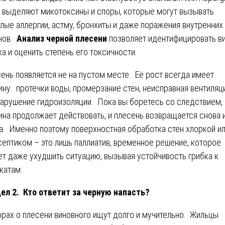
r, выделяют микотоксины и споры, которые могут вызывать
лые аллергии, астму, бронхиты и даже поражения внутренних
нов.
Анализ черной плесени
позволяет идентифицировать в
ка и оценить степень его токсичности.
ень появляется не на пустом месте. Её рост всегда имеет
ину: протечки воды, промерзание стен, неисправная вентиляц
нарушение гидроизоляции. Пока вы боретесь со следствием,
ина продолжает действовать, и плесень возвращается снова 
а. Именно поэтому поверхностная обработка стен хлоркой и
септиком – это лишь паллиатив, временное решение, которое
т даже ухудшить ситуацию, вызывая устойчивость грибка к
катам.
ел 2. Кто ответит за черную напасть?
орах о плесени виновного ищут долго и мучительно. Жильцы