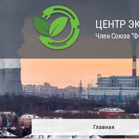
Skip
to
content
ЦЕНТР Э
Член Союза "Ф
Главная