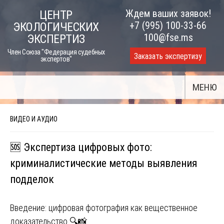
Skip
Ждем ваших заявок!
ЦЕНТР
to
+7 (995) 100-33-66
ЭКОЛОГИЧЕСКИХ
content
100@fse.ms
ЭКСПЕРТИЗ
Член Союза "Федерация судебных
Заказать экспертизу
экспертов"
МЕНЮ
ВИДЕО И АУДИО
🆘 Экспертиза цифровых фото:
криминалистические методы выявления
подделок
Введение: цифровая фотография как вещественное
доказательство 🔍📸