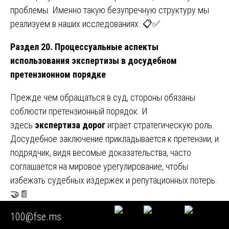
проблемы. Именно такую безупречную структуру мы
реализуем в наших исследованиях. 📋✅
Раздел 20. Процессуальные аспекты
использования экспертизы в досудебном
претензионном порядке
Прежде чем обращаться в суд, стороны обязаны
соблюсти претензионный порядок. И
здесь
экспертиза дорог
играет стратегическую роль.
Досудебное заключение прикладывается к претензии, и
подрядчик, видя весомые доказательства, часто
соглашается на мировое урегулирование, чтобы
избежать судебных издержек и репутационных потерь.
🤝📄
100@fse.ms
В 30% наших кейсов спор решался уже на стадии