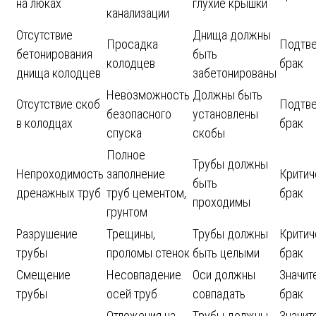
на люках
глухие крышки
канализации
Отсутствие
Днища должны
Просадка
Подтв
бетонирования
быть
колодцев
брак
днища колодцев
забетонированы
Невозможность
Должны быть
Отсутствие скоб
Подтв
безопасного
установлены
в колодцах
брак
спуска
скобы
Полное
Трубы должны
Непроходимость
заполнение
Критич
быть
дренажных труб
труб цементом,
брак
проходимы
грунтом
Разрушение
Трещины,
Трубы должны
Критич
трубы
проломы стенок
быть целыми
брак
Смещение
Несовпадение
Оси должны
Значит
трубы
осей труб
совпадать
брак
Отложения на
Трубы должны
Значит