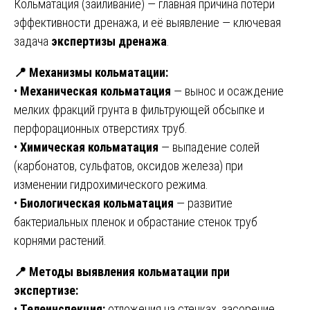
Кольматация (заиливание) — главная причина потери
эффективности дренажа, и её выявление — ключевая
задача
экспертизы дренажа
.
📍
Механизмы кольматации:
•
Механическая кольматация
— вынос и осаждение
мелких фракций грунта в фильтрующей обсыпке и
перфорационных отверстиях труб.
•
Химическая кольматация
— выпадение солей
(карбонатов, сульфатов, оксидов железа) при
изменении гидрохимического режима.
•
Биологическая кольматация
— развитие
бактериальных пленок и обрастание стенок труб
корнями растений.
📍
Методы выявления кольматации при
экспертизе:
•
Телеинспекция:
отложения на стенках, засорение