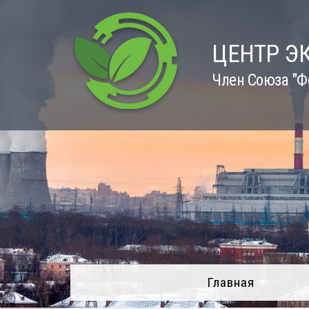
Skip
to
content
ЦЕНТР Э
Член Союза "Ф
Главная