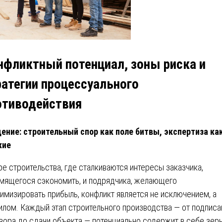
нфликтный потенциал, зоны риска и
ратегии процессуального
отиводействия
ение: строительный спор как поле битвы, экспертиза ка
жие
ре строительства, где сталкиваются интересы заказчика,
мящегося сэкономить, и подрядчика, желающего
имизировать прибыль, конфликт является не исключением, а
илом. Каждый этап строительного производства — от подписа
вора до сдачи объекта — потенциально содержит в себе зер