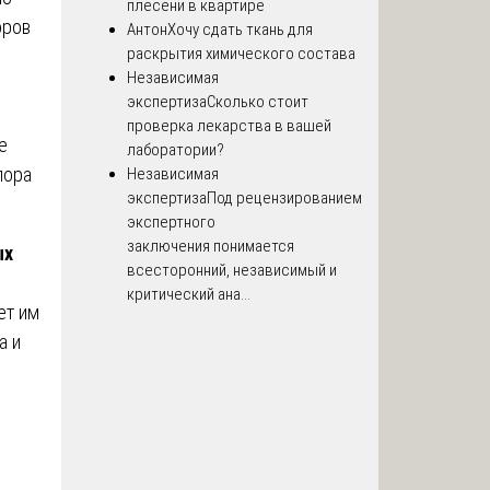
плесени в квартире
оров
Антон
Хочу сдать ткань для
раскрытия химического состава
Независимая
экспертиза
Сколько стоит
проверка лекарства в вашей
е
лаборатории?
пора
Независимая
экспертиза
Под рецензированием
экспертного
заключения понимается
ых
всесторонний, независимый и
критический ана...
ет им
а и