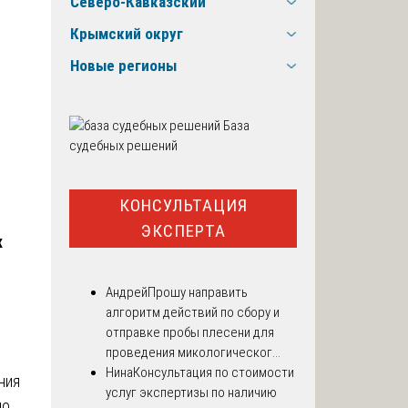
Северо-Кавказский
Крымский округ
Новые регионы
База
судебных решений
КОНСУЛЬТАЦИЯ
ЭКСПЕРТА
к
Андрей
Прошу направить
алгоритм действий по сбору и
отправке пробы плесени для
проведения микологическог...
Нина
Консультация по стоимости
ния
услуг экспертизы по наличию
но