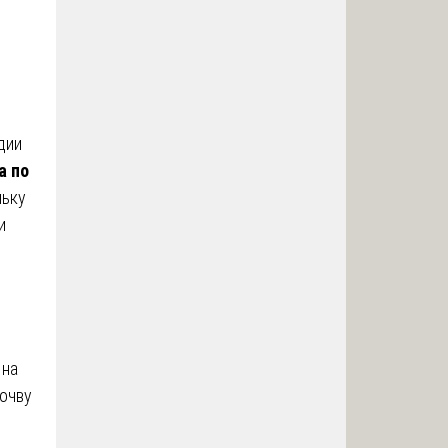
дии
а по
льку
и
 на
почву