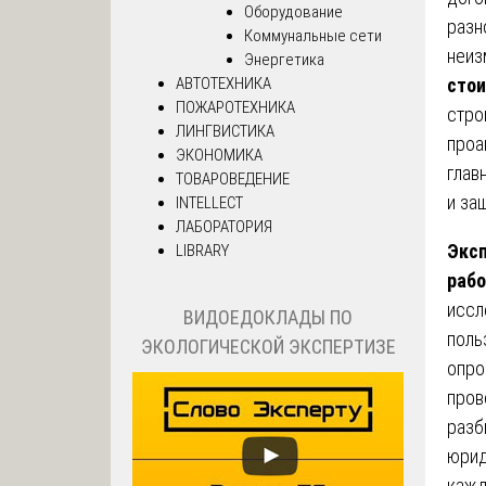
Оборудование
разн
Коммунальные сети
неиз
Энергетика
АВТОТЕХНИКА
стои
ПОЖАРОТЕХНИКА
стро
ЛИНГВИСТИКА
проа
ЭКОНОМИКА
глав
ТОВАРОВЕДЕНИЕ
и за
INTELLECT
ЛАБОРАТОРИЯ
Эксп
LIBRARY
рабо
иссл
ВИДОЕДОКЛАДЫ ПО
поль
ЭКОЛОГИЧЕСКОЙ ЭКСПЕРТИЗЕ
опро
пров
разб
юрид
кажд