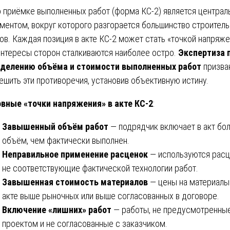
о приёмке выполненных работ (форма КС-2) является центра
ментом, вокруг которого разгорается большинство строител
ов. Каждая позиция в акте КС-2 может стать «точкой напряже
интересы сторон сталкиваются наиболее остро.
Экспертиза 
делению объёма и стоимости выполненных работ
призва
ешить эти противоречия, установив объективную истину.
вные «точки напряжения» в акте КС-2
:
Завышенный объём работ
— подрядчик включает в акт бо
объём, чем фактически выполнен.
Неправильное применение расценок
— используются расц
не соответствующие фактической технологии работ.
Завышенная стоимость материалов
— цены на материалы
акте выше рыночных или выше согласованных в договоре.
Включение «лишних» работ
— работы, не предусмотренны
проектом и не согласованные с заказчиком.