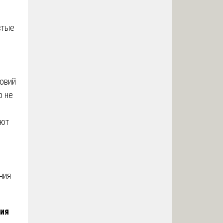
стые
ловий
р не
ают
ния
ния