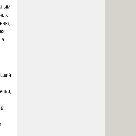
льным
ьных
ния»,
по
на
льший
енки,
 в
е