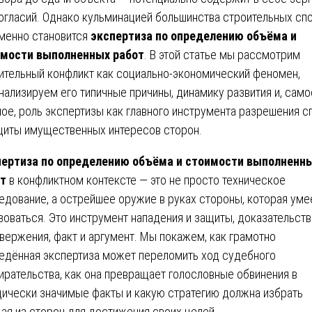
огласий. Однако кульминацией большинства строительных сп
менно становится
экспертиза по определению объёма и
мости выполненных работ
. В этой статье мы рассмотрим
ительный конфликт как социально-экономический феномен,
нализируем его типичные причины, динамику развития и, само
ное, роль экспертизы как главного инструмента разрешения с
щиты имущественных интересов сторон.
ертиза по определению объёма и стоимости выполненн
т
в конфликтном контексте — это не просто техническое
едование, а острейшее оружие в руках стороны, которая уме
зоваться. Это инструмент нападения и защиты, доказательств
вержения, факт и аргумент. Мы покажем, как грамотно
едённая экспертиза может переломить ход судебного
ирательства, как она превращает голословные обвинения в
ически значимые факты и какую стратегию должна избрать
ая из сторон для достижения своих целей.