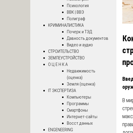
Психология
ВВК | ВВЭ
Полиграф
КРИМИНАЛИСТИКА
Почерк и ТЭД
Ко
Давность документов
Видео и аудио
ст
СТРОИТЕЛЬСТВО
ЗЕМЛЕУСТРОЙСТВО
пр
О Ц Е Н К А
Недвижимость
(оценка)
Введ
Земля (оценка)
ору
IT ЭКСПЕРТИЗА
Компьютеры
В ми
Программы
стре
Смартфоны
макс
Интернет-сайты
Восст.данных
прав
ENGENEERING
дого