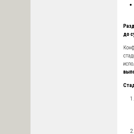
Разд
до с
Конф
стад
испо
вып
Стад