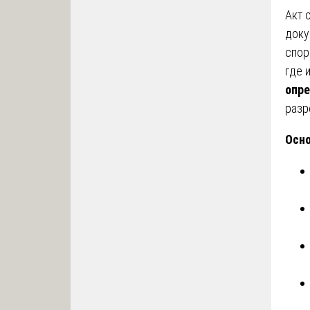
Акт 
доку
спор
где 
опре
разр
Осно