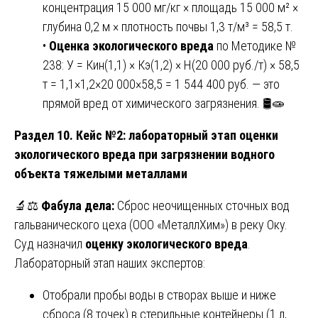
концентрация 15 000 мг/кг × площадь 15 000 м² ×
глубина 0,2 м × плотность почвы 1,3 т/м³ = 58,5 т.
•
Оценка экологического вреда
по Методике №
238: У = Кин(1,1) × Кэ(1,2) × Н(20 000 руб./т) × 58,5
т = 1,1×1,2×20 000×58,5 = 1 544 400 руб. — это
прямой вред от химического загрязнения. 🛢️🧫
Раздел 10. Кейс №2: лабораторный этап оценки
экологического вреда при загрязнении водного
объекта тяжелыми металлами
🔬⚖️
Фабула дела:
Сброс неочищенных сточных вод
гальванического цеха (ООО «МеталлХим») в реку Оку.
Суд назначил
оценку экологического вреда
.
Лабораторный этап наших экспертов:
Отобрали пробы воды в створах выше и ниже
сброса (8 точек) в стерильные контейнеры (1 л,