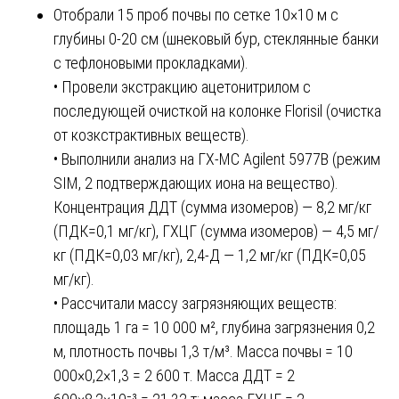
Отобрали 15 проб почвы по сетке 10×10 м с
глубины 0-20 см (шнековый бур, стеклянные банки
с тефлоновыми прокладками).
• Провели экстракцию ацетонитрилом с
последующей очисткой на колонке Florisil (очистка
от козкстрактивных веществ).
• Выполнили анализ на ГХ-МС Agilent 5977B (режим
SIM, 2 подтверждающих иона на вещество).
Концентрация ДДТ (сумма изомеров) — 8,2 мг/кг
(ПДК=0,1 мг/кг), ГХЦГ (сумма изомеров) — 4,5 мг/
кг (ПДК=0,03 мг/кг), 2,4-Д — 1,2 мг/кг (ПДК=0,05
мг/кг).
• Рассчитали массу загрязняющих веществ:
площадь 1 га = 10 000 м², глубина загрязнения 0,2
м, плотность почвы 1,3 т/м³. Масса почвы = 10
000×0,2×1,3 = 2 600 т. Масса ДДТ = 2