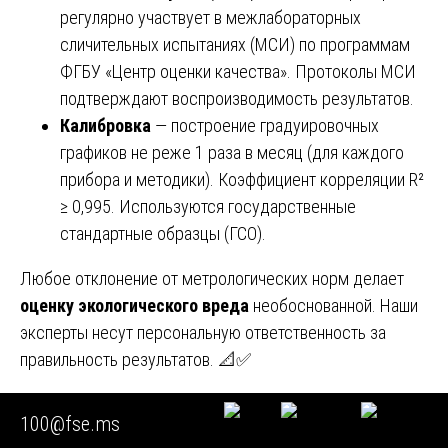
регулярно участвует в межлабораторных
сличительных испытаниях (МСИ) по программам
ФГБУ «Центр оценки качества». Протоколы МСИ
подтверждают воспроизводимость результатов.
Калибровка
— построение градуировочных
графиков не реже 1 раза в месяц (для каждого
прибора и методики). Коэффициент корреляции R²
≥ 0,995. Используются государственные
стандартные образцы (ГСО).
Любое отклонение от метрологических норм делает
оценку экологического вреда
необоснованной. Наши
эксперты несут персональную ответственность за
правильность результатов. 📐✅
Раздел 14. Оформление лабораторных результатов
100@fse.ms
для оценки экологического вреда