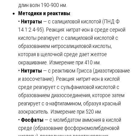
длин волн 190-900 нм.
Методики и реактивы
:
•
Нитраты
— с салициловой кислотой (ПНД Ф
14.1:2.4-95). Реакция: нитрат-ион в среде серной
кислоты реагирует с салициловой кислотой с
образованием нитросалициловой кислоты,
которая в щелочной среде дает желтое
окрашивание. Измерение при 410 нм.
•
Нитриты
— с реактивом Грисса (диазотирование
и азосочетание). Реакция: нитрит-ион в кислой
среде реагирует с сульфаниловой кислотой с
образованием диазосоединения, которое затем
реагирует с α-нафтиламином, образуя красный
азокраситель. Измерение при 520 нм.
•
Фосфаты
— с молибдатом аммония в кислой
среде (образование фосфорномолибденовой