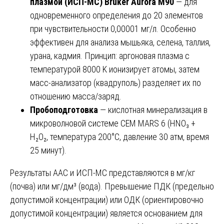
плазмой (ИСП-МС) Bruker Aurora M90
— для
одновременного определения до 20 элементов
при чувствительности 0,00001 мг/л. Особенно
эффективен для анализа мышьяка, селена, таллия,
урана, кадмия. Принцип: аргоновая плазма с
температурой 8000 K ионизирует атомы, затем
масс-анализатор (квадруполь) разделяет их по
отношению масса/заряд.
Пробоподготовка
— кислотная минерализация в
микроволновой системе CEM MARS 6 (HNO₃ +
H₂O₂, температура 200°C, давление 30 атм, время
25 минут).
Результаты ААС и ИСП-МС представляются в мг/кг
(почва) или мг/дм³ (вода). Превышение ПДК (предельно
допустимой концентрации) или ОДК (ориентировочно
допустимой концентрации) является основанием для