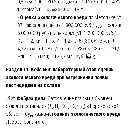
0,85×36 000 = 30,6 т; кадмия = 0,12×36 000 = 4,32
т; хрома(VI) = 0,5×36 000 = 18 т.
•
Оценка экологического вреда
по Методике №
87: такса для свинца 1 800 000 руб./т, для кадмия
5 000 000 руб./т, для хрома(VI) 1 200 000 руб./т.
Квг=1,2, Кин=1,15. У = 1,2×1,15×(30,6×1,8 млн +
4,32×5 млн + 18×1,2 млн) = 1,38×(55,08 млн + 21,6
млн + 21,6 млн) = 135,7 млн руб. 🏭💧
Раздел 11. Кейс №3: лабораторный этап оценки
экологического вреда при загрязнении почвы
пестицидами на складе
🔬⚖️
Фабула дела:
Загрязнение почвы на бывшем
складе пестицидов (ДДТ, ГХЦГ, 2,4-Д) в Воронежской
области. Суд назначил
оценку экологического вреда
.
Лабораторный этап: