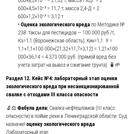
600×8,2×10⁻³ = 21,32 т; масса ГХЦГ = 2
600×4,5×10⁻³ = 11,7 т; масса 2,4-Д = 2
600×1,2×10⁻³ = 3,12 т.
•
Оценка экологического вреда
по Методике №
238: таксы для пестицидов — 100 000 руб./т,
Кэ=1,1 (Воронежская область), Кин=1,1. У =
1,1×1,1×100 000×(21,32+11,7+3,12) = 1,21×100
000×36,14 = 4 373 000 руб. (прямой вред без
учета затрат на вывоз и сжигание грунта). 🧴🌱
Раздел 12. Кейс №4: лабораторный этап оценки
экологического вреда при несанкционированной
свалке с отходами III класса опасности
🔬⚖️
Фабула дела:
Свалка нефтешламов (III класс
опасности) в пойме реки в Ленинградской области. Суд
назначил
оценку экологического вреда
.
Лабораторный этап: