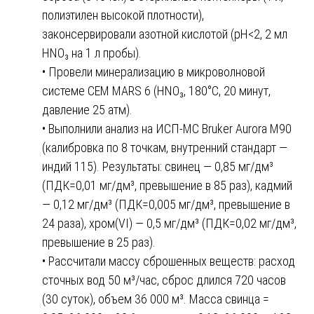
полиэтилен высокой плотности),
законсервировали азотной кислотой (pH<2, 2 мл
HNO₃ на 1 л пробы).
• Провели минерализацию в микроволновой
системе CEM MARS 6 (HNO₃, 180°C, 20 минут,
давление 25 атм).
• Выполнили анализ на ИСП-МС Bruker Aurora M90
(калибровка по 8 точкам, внутренний стандарт —
индий 115). Результаты: свинец — 0,85 мг/дм³
(ПДК=0,01 мг/дм³, превышение в 85 раз), кадмий
— 0,12 мг/дм³ (ПДК=0,005 мг/дм³, превышение в
24 раза), хром(VI) — 0,5 мг/дм³ (ПДК=0,02 мг/дм³,
превышение в 25 раз).
• Рассчитали массу сброшенных веществ: расход
сточных вод 50 м³/час, сброс длился 720 часов
(30 суток), объем 36 000 м³. Масса свинца =