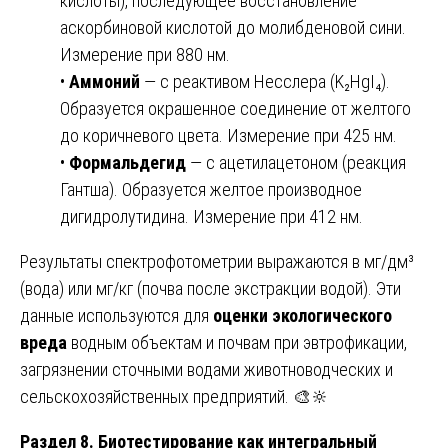
кислоты), последующее восстановление
аскорбиновой кислотой до молибденовой сини.
Измерение при 880 нм.
•
Аммоний
— с реактивом Несслера (K₂HgI₄).
Образуется окрашенное соединение от желтого
до коричневого цвета. Измерение при 425 нм.
•
Формальдегид
— с ацетилацетоном (реакция
Гантша). Образуется желтое производное
дигидролутидина. Измерение при 412 нм.
Результаты спектрофотометрии выражаются в мг/дм³
(вода) или мг/кг (почва после экстракции водой). Эти
данные используются для
оценки экологического
вреда
водным объектам и почвам при эвтрофикации,
загрязнении сточными водами животноводческих и
сельскохозяйственных предприятий. 🎨🔆
Раздел 8. Биотестирование как интегральный