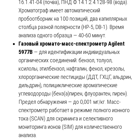
16.1.41-04 (почва), ПНД Ф 14.1:2.4.128-98 (вода).
Хроматограф имеет автоматический
пробоотборник на 100 позиций, два капиллярных
столбца разной полярности (HP-5, DB-1). Время
анализа одного образца — 40-60 минут.
Газовый хромато-масс-спектрометр Agilent
5977B
— для идентификации индивидуальных
органических соединений: бензол, толуол,
ксилолы, этилбензол, нафталин, фенол, крезолы,
хлорорганические пестициды (ДДТ, ГХЦГ, альдрин,
дильдрин), полициклические ароматические
углеводороды (бенз(а)пирен, флуорантен, пирен).
Предел обнаружения — до 0,001 мг/кг. Масс-
спектрометр работает в режиме полного ионного
тока (SCAN) для скрининга и селективного
мониторинга ионов (SIM) для количественного
анализа.