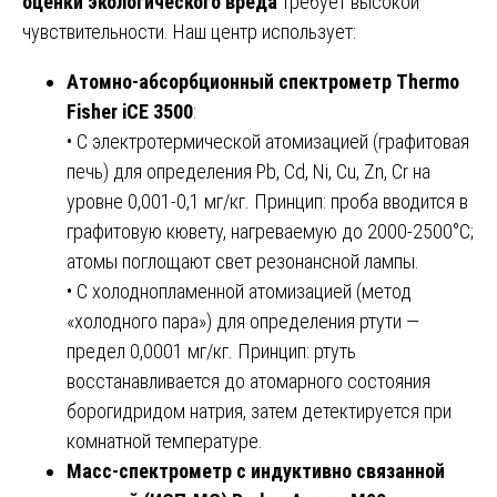
оценки экологического вреда
требует высокой
чувствительности. Наш центр использует:
Атомно-абсорбционный спектрометр Thermo
Fisher iCE 3500
:
• С электротермической атомизацией (графитовая
печь) для определения Pb, Cd, Ni, Cu, Zn, Cr на
уровне 0,001-0,1 мг/кг. Принцип: проба вводится в
графитовую кювету, нагреваемую до 2000-2500°C;
атомы поглощают свет резонансной лампы.
• С холоднопламенной атомизацией (метод
«холодного пара») для определения ртути —
предел 0,0001 мг/кг. Принцип: ртуть
восстанавливается до атомарного состояния
борогидридом натрия, затем детектируется при
комнатной температуре.
Масс-спектрометр с индуктивно связанной