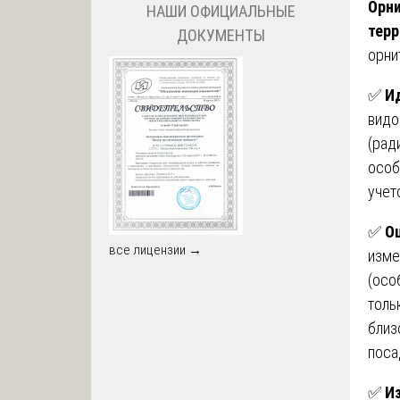
Орни
НАШИ ОФИЦИАЛЬНЫЕ
терр
ДОКУМЕНТЫ
орни
✅
И
видо
(рад
особ
учет
✅
О
все лицензии →
изме
(осо
толь
близ
поса
✅
И