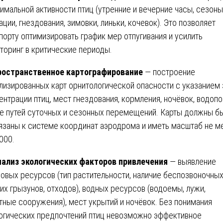
имальной активности птиц (утренние и вечерние часы, сезоны
ации, гнездования, зимовки, линьки, кочевок). Это позволяет
порту оптимизировать график мер отпугивания и усилить
торинг в критические периоды.
ространственное картографирование
— построение
лизированных карт орнитологической опасности с указанием 
ентрации птиц, мест гнездования, кормления, ночёвок, водопоя
е путей суточных и сезонных перемещений. Карты должны б
язаны к системе координат аэродрома и иметь масштаб не м
 000.
нализ экологических факторов привлечения
— выявление
овых ресурсов (тип растительности, наличие беспозвоночных
их грызунов, отходов), водных ресурсов (водоемы, лужи,
тные сооружения), мест укрытий и ночёвок. Без понимания
огических предпочтений птиц невозможно эффективное