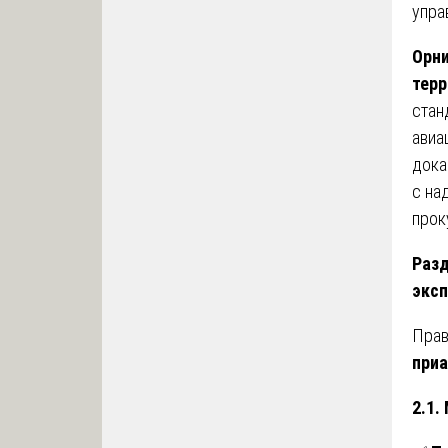
упра
Орни
терр
стан
авиа
дока
с на
прок
Разд
эксп
Прав
приа
2.1.