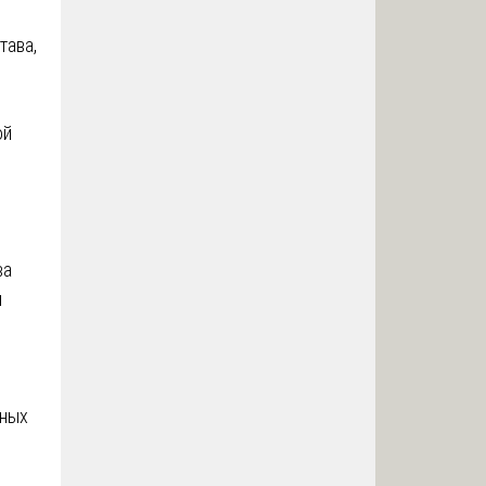
тава,
ой
ва
я
ьных