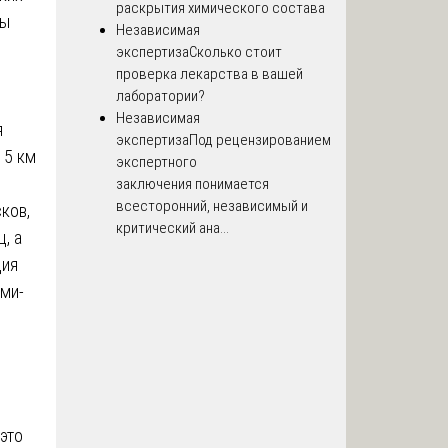
раскрытия химического состава
мы
Независимая
экспертиза
Сколько стоит
проверка лекарства в вашей
лаборатории?
Независимая
я
экспертиза
Под рецензированием
15 км
экспертного
заключения понимается
всесторонний, независимый и
ков,
критический ана...
, а
ция
ми-
это