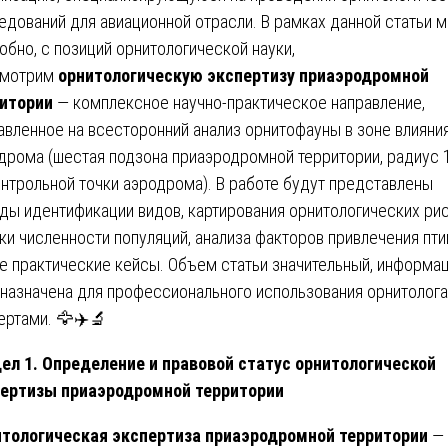
едований для авиационной отрасли. В рамках данной статьи 
обно, с позиций орнитологической науки,
смотрим
орнитологическую экспертизу приаэродромной
итории
— комплексное научно-практическое направление,
авленное на всесторонний анализ орнитофауны в зоне влияни
дрома (шестая подзона приаэродромной территории, радиус 
онтрольной точки аэродрома). В работе будут представлены
ды идентификации видов, картирования орнитологических рис
ки численности популяций, анализа факторов привлечения птиц
е практические кейсы. Объем статьи значительный, информа
назначена для профессионального использования орнитолога
ертами. 🦅✈️🔬
ел 1. Определение и правовой статус орнитологической
ертизы приаэродромной территории
тологическая экспертиза приаэродромной территории
— 