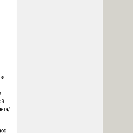
х
ое
е
ой
лета/
дов