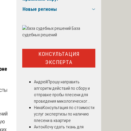
Новые регионы
База
судебных решений
КОНСУЛЬТАЦИЯ
ЭКСПЕРТА
оне
Андрей
Прошу направить
алгоритм действий по сбору и
исты
отправке пробы плесени для
проведения микологическог...
Нина
Консультация по стоимости
ений
услуг экспертизы по наличию
плесени в квартире
ную
Антон
Хочу сдать ткань для
ких