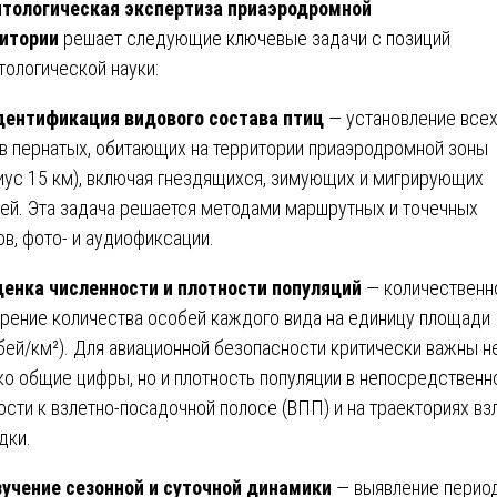
тологическая экспертиза приаэродромной
итории
решает следующие ключевые задачи с позиций
тологической науки:
дентификация видового состава птиц
— установление все
в пернатых, обитающих на территории приаэродромной зоны
иус 15 км), включая гнездящихся, зимующих и мигрирующих
ей. Эта задача решается методами маршрутных и точечных
ов, фото- и аудиофиксации.
ценка численности и плотности популяций
— количественн
рение количества особей каждого вида на единицу площади
бей/км²). Для авиационной безопасности критически важны н
ко общие цифры, но и плотность популяции в непосредственн
ости к взлетно-посадочной полосе (ВПП) и на траекториях вз
дки.
зучение сезонной и суточной динамики
— выявление перио