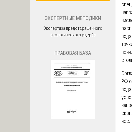
спец
напр
ЭКСПЕРТНЫЕ МЕТОДИКИ
числ
расп
Экспертиза предотвращенного
экологического ущерба
подз
точк
прив
ПРАВОВАЯ БАЗА
стол
Согл
РФ о
подз
усло
запр
скоп
иссл