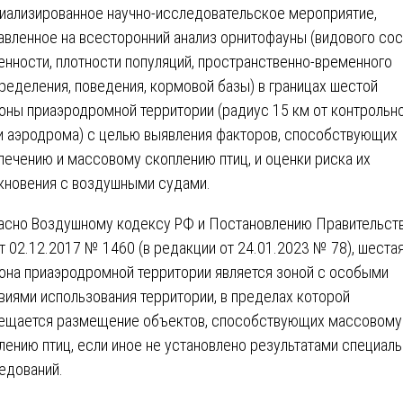
иализированное научно-исследовательское мероприятие,
авленное на всесторонний анализ орнитофауны (видового сос
енности, плотности популяций, пространственно-временного
ределения, поведения, кормовой базы) в границах шестой
оны приаэродромной территории (радиус 15 км от контрольн
и аэродрома) с целью выявления факторов, способствующих
лечению и массовому скоплению птиц, и оценки риска их
кновения с воздушными судами.
асно Воздушному кодексу РФ и Постановлению Правительст
т 02.12.2017 № 1460 (в редакции от 24.01.2023 № 78), шеста
она приаэродромной территории является зоной с особыми
виями использования территории, в пределах которой
ещается размещение объектов, способствующих массовому
лению птиц, если иное не установлено результатами специал
едований.