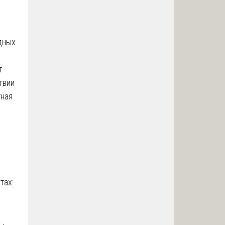
дных
т
твии
тная
тах: