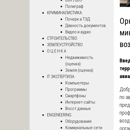
Полиграф
КРИМИНАЛИСТИКА
Почерк и ТЭД
Ор
Давность документов
ми
Видео и аудио
СТРОИТЕЛЬСТВО
во
ЗЕМЛЕУСТРОЙСТВО
О Ц Е Н К А
Недвижимость
Введ
(оценка)
терр
Земля (оценка)
авиа
IT ЭКСПЕРТИЗА
Компьютеры
Добр
Программы
Смартфоны
по а
Интернет-сайты
пред
Восст.данных
проф
ENGENEERING
возд
Оборудование
Коммунальные сети
орга