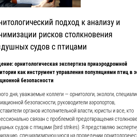
нитологический подход к анализу и
нимизации рисков столкновения
здушных судов с птицами
ение: орнитологическая экспертиза приаэродромной
итории как инструмент управления популяциями птиц в з
ционной безопасности
ого дня, уважаемые коллеги — орнитологи, экологи, специал
виационной безопасности, руководители аэропортов,
ставители органов исполнительной власти, юристы и все, кто
ессионально связан с проблемой предотвращения столкнов
ушных судов с птицами (bird strikes). Я представляю эксперт
низацию, специализирующуюся на проведении орнитологичес