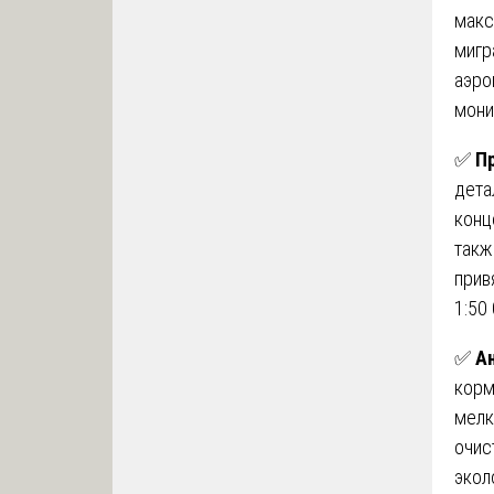
макс
мигр
аэро
мони
✅
П
дета
конц
такж
прив
1:50
✅
А
корм
мелк
очис
экол