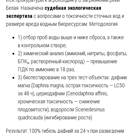
Белая. Назначена
судебная экологическая
экспертиза
с вопросами о токсичности сточных вод и
размере вреда водным биоресурсам. Методология:
1) отбор проб воды выше и ниже сброса, а также
в контрольном створе;
2) химический анализ (аммоний, нитриты, фосфаты,
БПК₅, растворённый кислород) — превышение
ПДК по аммонию в 18 раз;
3) биотестирование на трёх тест-объектах: дафнии
магна (Daphnia magna, острая токсичность — LC50
за 48 ч), цериодафнии (Ceriodaphnia affinis,
хроническая токсичность — снижение
плодовитости), водоросли Scenedesmus
quadricauda (ингибирование роста).
Результат: 100% гибель дафний за 24 ч при разведении