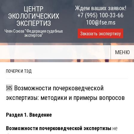
Skip
Ждем ваших заявок!
ЦЕНТР
to
+7 (995) 100-33-66
ЭКОЛОГИЧЕСКИХ
content
100@fse.ms
ЭКСПЕРТИЗ
Член Союза "Федерация судебных
Заказать экспертизу
экспертов"
МЕНЮ
ПОЧЕРК И ТЭД
🆘 Возможности почерковедческой
экспертизы: методики и примеры вопросов
Раздел 1. Введение
В
озможности почерковедческой экспертизы
не