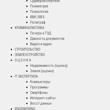
Судмедэкспертиза
Психиатрия
Психология
ВВК | ВВЭ
Полиграф
КРИМИНАЛИСТИКА
Почерк и ТЭД
Давность документов
Видео и аудио
СТРОИТЕЛЬСТВО
ЗЕМЛЕУСТРОЙСТВО
О Ц Е Н К А
Недвижимость (оценка)
Земля (оценка)
IT ЭКСПЕРТИЗА
Компьютеры
Программы
Смартфоны
Интернет-сайты
Восст.данных
ENGENEERING