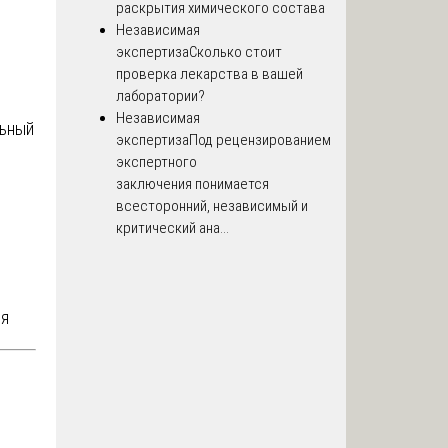
раскрытия химического состава
Независимая
экспертиза
Сколько стоит
проверка лекарства в вашей
лаборатории?
Независимая
льный
экспертиза
Под рецензированием
экспертного
заключения понимается
всесторонний, независимый и
критический ана...
ия