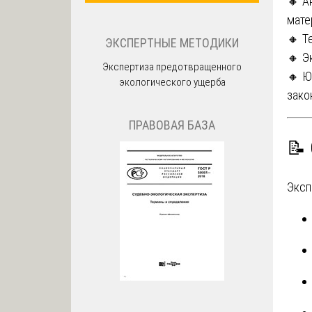
🔸 А
мате
🔸 Т
ЭКСПЕРТНЫЕ МЕТОДИКИ
🔸 Э
Экспертиза предотвращенного
🔸 Ю
экологического ущерба
зако
ПРАВОВАЯ БАЗА
📝
Эксп