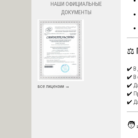
НАШИ ОФИЦИАЛЬНЫЕ
ДОКУМЕНТЫ
⚖️ 
✔️ В
✔️ В
✔️ Д
все лицензии →
✔️ П
✔️ Д
🧑