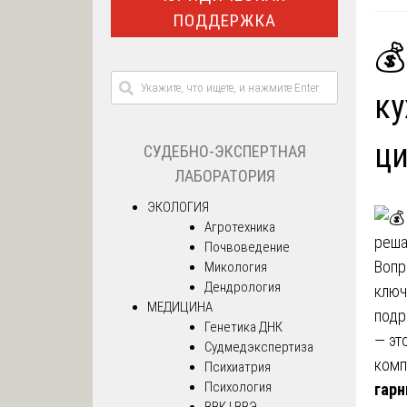
ПОДДЕРЖКА
💰
ку
ц
СУДЕБНО-ЭКСПЕРТНАЯ
ЛАБОРАТОРИЯ
ЭКОЛОГИЯ
Агротехника
Почвоведение
Вопр
Микология
Дендрология
ключ
МЕДИЦИНА
подр
Генетика ДНК
— эт
Судмедэкспертиза
комп
Психиатрия
Психология
гарн
ВВК | ВВЭ