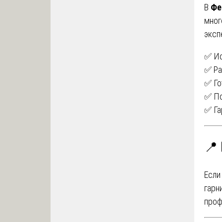
В
Фе
мног
эксп
✅ Ис
✅ Ра
✅ Го
✅ По
✅ Га
📍
Если
гарн
проф