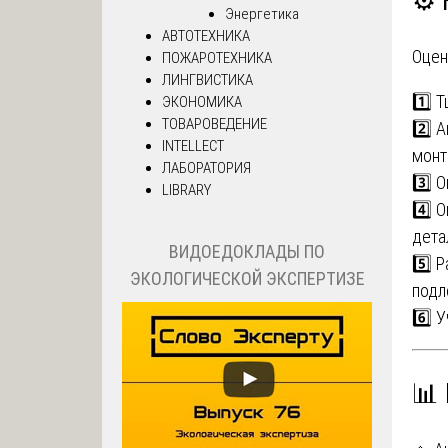
⚙️
Энергетика
АВТОТЕХНИКА
Оцен
ПОЖАРОТЕХНИКА
ЛИНГВИСТИКА
1️⃣ 
ЭКОНОМИКА
ТОВАРОВЕДЕНИЕ
2️⃣ 
INTELLECT
монт
ЛАБОРАТОРИЯ
3️⃣ 
LIBRARY
4️⃣ 
дета
ВИДОЕДОКЛАДЫ ПО
5️⃣ 
ЭКОЛОГИЧЕСКОЙ ЭКСПЕРТИЗЕ
подл
6️⃣ 
📊