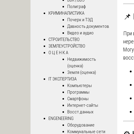
Полиграф
КРИМИНАЛИСТИКА
📌
Почерк и ТЭД
Давность документов
Видео и аудио
При 
СТРОИТЕЛЬСТВО
нере
ЗЕМЛЕУСТРОЙСТВО
Могу
О Ц Е Н К А
восс
Недвижимость
(оценка)
Земля (оценка)
IT ЭКСПЕРТИЗА
Компьютеры
Программы
Смартфоны
Интернет-сайты
Восст.данных
ENGENEERING
Оборудование
Коммунальные сети