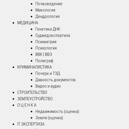
Почвоведение
Микология
Дендрология
МЕДИЦИНА
Генетика ДНК
Судмедэкспертиза
Психиатрия
Психология
ВВК | ВВЭ
Полиграф
КРИМИНАЛИСТИКА
Почерк и ТЭД
Давность документов
Видео и аудио
СТРОИТЕЛЬСТВО
ЗЕМЛЕУСТРОЙСТВО
О Ц Е Н К А
Недвижимость (оценка)
Земля (оценка)
IT ЭКСПЕРТИЗА