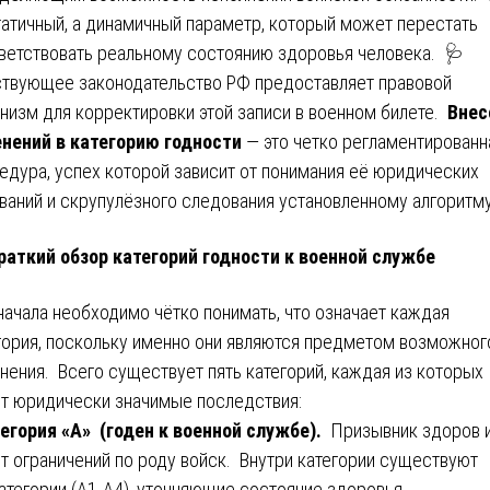
татичный, а динамичный параметр, который может перестать
ветствовать реальному состоянию здоровья человека. 🩺
твующее законодательство РФ предоставляет правовой
низм для корректировки этой записи в военном билете.
Внес
нений в категорию годности
— это четко регламентированн
едура, успех которой зависит от понимания её юридических
ваний и скрупулёзного следования установленному алгоритму
раткий обзор категорий годности к военной службе
начала необходимо чётко понимать, что означает каждая
гория, поскольку именно они являются предметом возможног
нения. Всего существует пять категорий, каждая из которых
т юридически значимые последствия:
егория «А» (годен к военной службе).
Призывник здоров и
т ограничений по роду войск. Внутри категории существуют
атегории (А1-А4), уточняющие состояние здоровья.