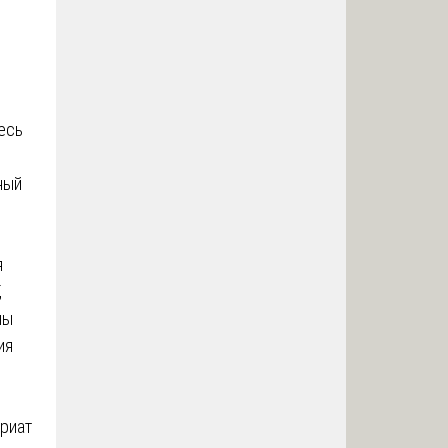
есь
ный
я
,
ны
ия
риат