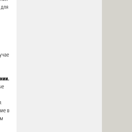
 для
учае
нии.
ые
я.
ие в
ым