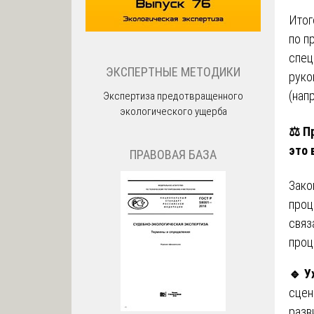
Итог
по п
спец
ЭКСПЕРТНЫЕ МЕТОДИКИ
руко
(нап
Экспертиза предотвращенного
экологического ущерба
⚖️
П
это 
ПРАВОВАЯ БАЗА
Зако
проц
связ
проц
🔹
У
сцен
разв