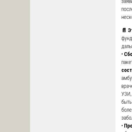
заяв
посл
неск
📄
Эт
фунд
даль
•
Сб
паке
сост
амбу
врач
УЗИ,
быть
боле
забо
•
Пр