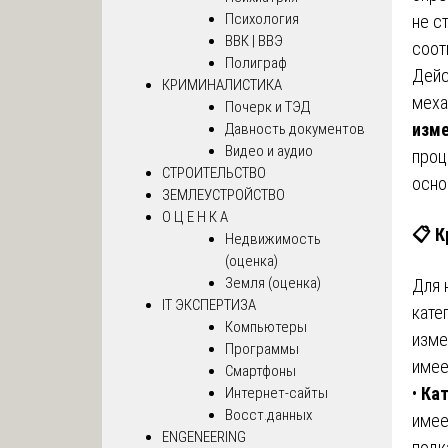
Психология
не с
ВВК | ВВЭ
соот
Полиграф
Дейс
КРИМИНАЛИСТИКА
меха
Почерк и ТЭД
изме
Давность документов
Видео и аудио
проц
СТРОИТЕЛЬСТВО
осно
ЗЕМЛЕУСТРОЙСТВО
О Ц Е Н К А
📋
К
Недвижимость
(оценка)
Земля (оценка)
Для 
IT ЭКСПЕРТИЗА
кате
Компьютеры
изме
Программы
имее
Смартфоны
•
Кат
Интернет-сайты
Восст.данных
имее
ENGENEERING
подк