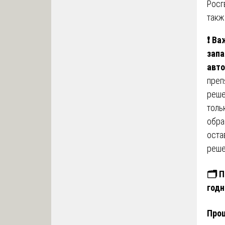
Росг
такж
❗
Важ
запа
авто
преп
реше
толь
обра
оста
реше
🗂️
П
годн
Проц