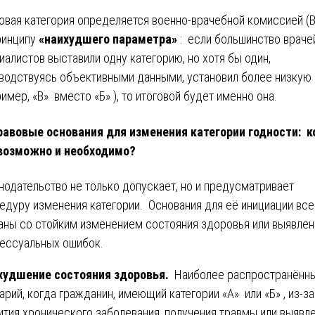
овая категория определяется военно-врачебной комиссией (
ринципу
«наихудшего параметра»
: если большинство враче
иалистов выставили одну категорию, но хотя бы один,
водствуясь объективными данными, установил более низкую
ример, «В» вместо «Б» ), то итоговой будет именно она.
равовые основания для изменения категории годности: к
возможно и необходимо?
нодательство не только допускает, но и предусматривает
едуру изменения категории. Основания для её инициации все
аны со стойким изменением состояния здоровья или выявле
ессуальных ошибок.
худшение состояния здоровья.
Наиболее распространённ
арий, когда гражданин, имеющий категории «А» или «Б» , из-за
ития хронического заболевания, получения травмы или выявл