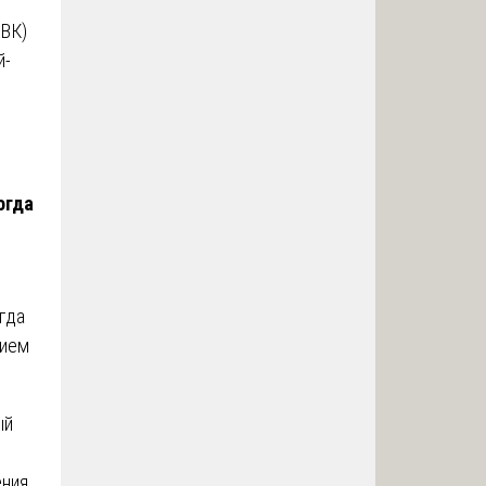
ВВК)
й-
огда
гда
нием
ый
ения