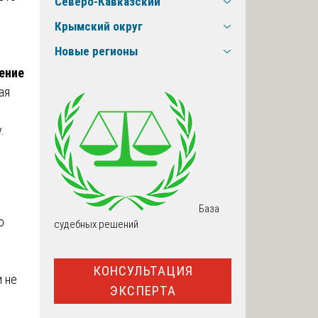
Северо-Кавказский
Крымский округ
Новые регионы
ение
ая
.
База
о
судебных решений
КОНСУЛЬТАЦИЯ
 не
ЭКСПЕРТА