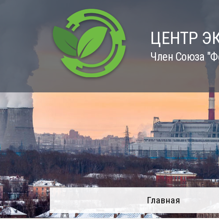
Skip
to
content
ЦЕНТР Э
Член Союза "Ф
Главная