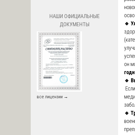
ново
осво
НАШИ ОФИЦИАЛЬНЫЕ
🔹
Ул
ДОКУМЕНТЫ
здор
(кат
улуч
успе
он м
годн
🔹
Вы
Если
меди
все лицензии →
забо
🔹
Тр
воен
преп