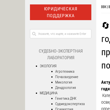
ВВК | 
ЮРИДИЧЕСКАЯ
ПОДДЕРЖКА
🔄
го
пр
СУДЕБНО-ЭКСПЕРТНАЯ
ЛАБОРАТОРИЯ
по
ЭКОЛОГИЯ
Агротехника
Почвоведение
Акту
Микология
Дендрология
годн
МЕДИЦИНА
Кате
Генетика ДНК
осви
Судмедэкспертиза
опре
Психиатрия