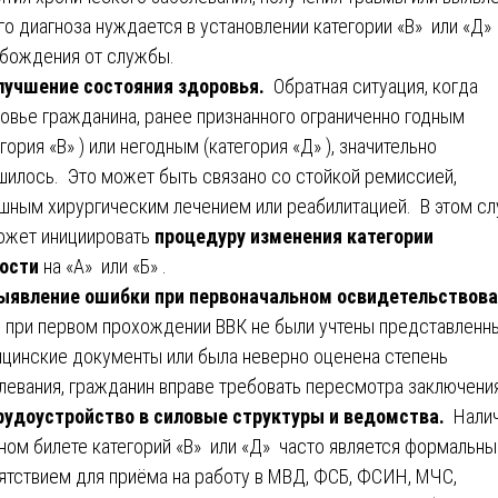
го диагноза нуждается в установлении категории «В» или «Д»
бождения от службы.
учшение состояния здоровья.
Обратная ситуация, когда
овье гражданина, ранее признанного ограниченно годным
егория «В» ) или негодным (категория «Д» ), значительно
шилось. Это может быть связано со стойкой ремиссией,
шным хирургическим лечением или реабилитацией. В этом сл
ожет инициировать
процедуру изменения категории
ости
на «А» или «Б» .
явление ошибки при первоначальном освидетельствова
 при первом прохождении ВВК не были учтены представленн
цинские документы или была неверно оценена степень
левания, гражданин вправе требовать пересмотра заключени
удоустройство в силовые структуры и ведомства.
Налич
ном билете категорий «В» или «Д» часто является формальн
ятствием для приёма на работу в МВД, ФСБ, ФСИН, МЧС,