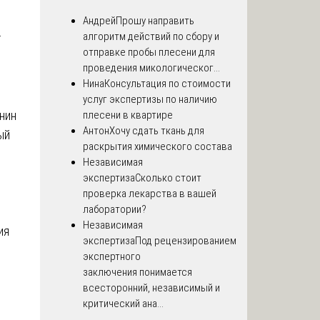
Андрей
Прошу направить
алгоритм действий по сбору и
т
отправке пробы плесени для
проведения микологическог...
Нина
Консультация по стоимости
услуг экспертизы по наличию
нин
плесени в квартире
Антон
Хочу сдать ткань для
ый
раскрытия химического состава
Независимая
экспертиза
Сколько стоит
проверка лекарства в вашей
лаборатории?
Независимая
ия
экспертиза
Под рецензированием
экспертного
заключения понимается
всесторонний, независимый и
критический ана...