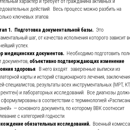
ительный характер и требует от гражданина активных и
едовательных действий. Весь процесс можно разбить на
олько ключевых этапов.
ап 1. Подготовка документальной базы.
Это
аментальный шаг, от качества исполнения которого зависит в
нейший успех.
ор медицинских документов.
Необходимо подготовить пол
т документов,
объективно подтверждающих изменение
ояния здоровья
. В него входят: заверенные выписки из
латорной карты и историй стационарного лечения, заключени
ей-специалистов, результаты всех инструментальных (МРТ, КТ
 рентген) и лабораторных исследований. Все диагнозы долж
 сформулированы в соответствии с терминологией «Расписан
зней» — основного документа, по которому ВВК соотносит
левание с категорией годности.
охождение обязательных исследований.
Военный комисса