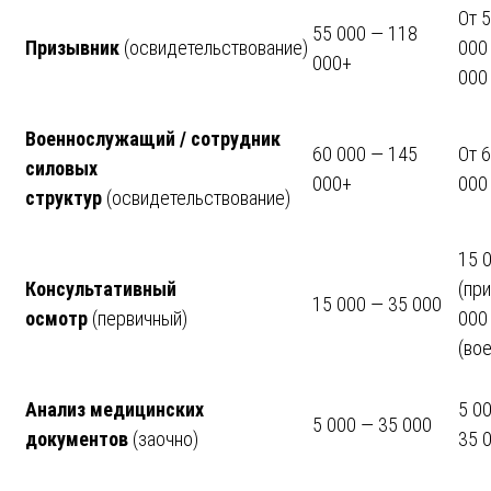
От 5
55 000 — 118
Призывник
(освидетельствование)
000 
000+
000
Военнослужащий / сотрудник
60 000 — 145
От 6
силовых
000+
000 
структур
(освидетельствование)
15 
Консультативный
(при
15 000 — 35 000
осмотр
(первичный)
000
(во
Анализ медицинских
5 00
5 000 — 35 000
документов
(заочно)
35 