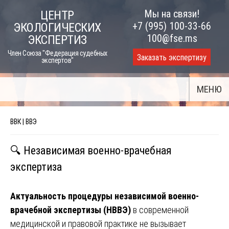
Skip
Мы на связи!
ЦЕНТР
to
+7 (995) 100-33-66
ЭКОЛОГИЧЕСКИХ
content
100@fse.ms
ЭКСПЕРТИЗ
Член Союза "Федерация судебных
Заказать экспертизу
экспертов"
МЕНЮ
ВВК | ВВЭ
🔍 Независимая военно-врачебная
экспертиза
Актуальность процедуры независимой военно-
врачебной экспертизы (НВВЭ)
в современной
медицинской и правовой практике не вызывает