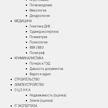
Почвоведение
Микология
Дендрология
МЕДИЦИНА
Генетика ДНК
Судмедэкспертиза
Психиатрия
Психология
ВВК | ВВЭ
Полиграф
КРИМИНАЛИСТИКА
Почерк и ТЭД
Давность документов
Видео и аудио
СТРОИТЕЛЬСТВО
ЗЕМЛЕУСТРОЙСТВО
О Ц Е Н К А
Недвижимость (оценка)
Земля (оценка)
IT ЭКСПЕРТИЗА