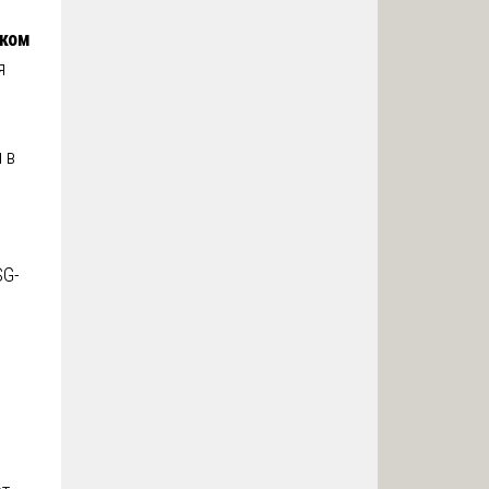
иком
я
 в
SG-