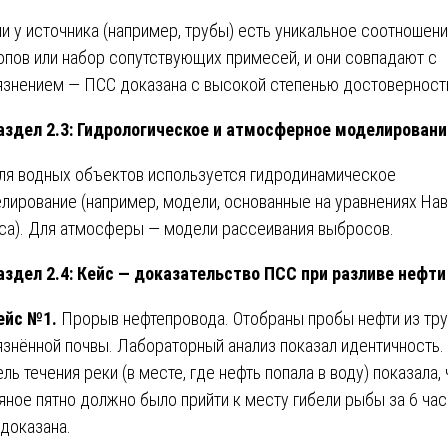
сли у источника (например, трубы) есть уникальное соотношен
опов или набор сопутствующих примесей, и они совпадают с
язнением — ПСС доказана с высокой степенью достоверност
здел 2.3: Гидрологическое и атмосферное моделировани
ля водных объектов используется гидродинамическое
лирование (например, модели, основанные на уравнениях Нав
са). Для атмосферы — модели рассеивания выбросов.
здел 2.4: Кейс — доказательство ПСС при разливе нефти
ейс №1.
Прорыв нефтепровода. Отобраны пробы нефти из тру
язнённой почвы. Лабораторный анализ показал идентичность.
ль течения реки (в месте, где нефть попала в воду) показала, 
яное пятно должно было прийти к месту гибели рыбы за 6 час
доказана.