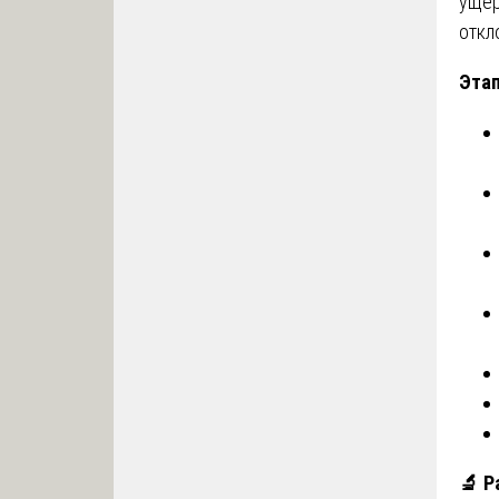
ущер
откл
Этап
🔬
Ра