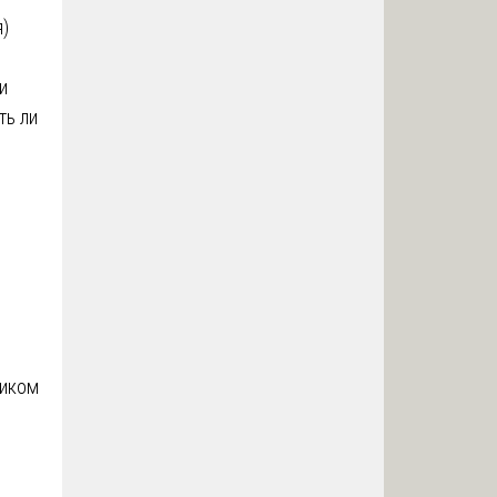
я)
и
ть ли
чиком