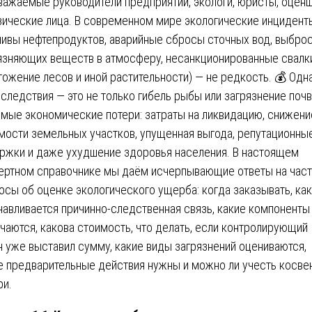
важаемые руководители предприятий, экологи, юристы, оцен
зические лица. В современном мире экологические инцидент
ливы нефтепродуктов, аварийные сбросы сточных вод, выбро
язняющих веществ в атмосферу, несанкционированные свалки
тожение лесов и иной растительности) — не редкость. 💰 Одн
оследствия — это не только гибель рыбы или загрязнение почв
ямые экономические потери: затраты на ликвидацию, снижени
мости земельных участков, упущенная выгода, репутационны
ржки и даже ухудшение здоровья населения. В настоящем
ертном справочнике мы даём исчерпывающие ответы на час
осы об оценке экологического ущерба: когда заказывать, как
навливается причинно-следственная связь, какие компоненты
чаются, какова стоимость, что делать, если контролирующий
н уже выставил сумму, какие виды загрязнений оцениваются,
е предварительные действия нужны и можно ли учесть косве
ри.