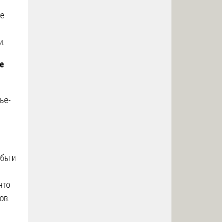
ие
и.
е
ье-
бы и
что
ов.