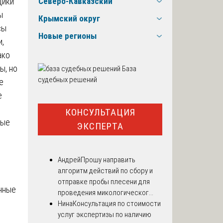
щики
Северо-Кавказский
ы
Крымский округ
сы
Новые регионы
,
ако
ы, но
База
судебных решений
е
е
КОНСУЛЬТАЦИЯ
тые
ЭКСПЕРТА
Андрей
Прошу направить
алгоритм действий по сбору и
отправке пробы плесени для
нные
проведения микологическог...
Нина
Консультация по стоимости
услуг экспертизы по наличию