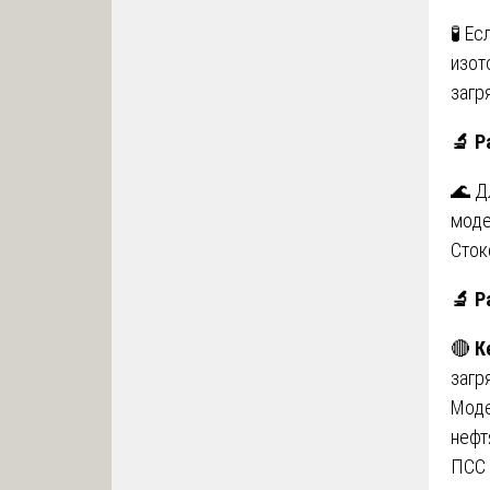
🧪 Е
изот
загр
🔬
Ра
🌊 Д
моде
Сток
🔬
Ра
🔴
К
загр
Моде
нефт
ПСС 