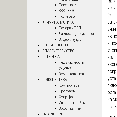
🌍 У
Психология
и фи
ВВК | ВВЭ
(раз
Полиграф
загр
КРИМИНАЛИСТИКА
Почерк и ТЭД
унич
Давность документов
их п
Видео и аудио
и пр
СТРОИТЕЛЬСТВО
стои
ЗЕМЛЕУСТРОЙСТВО
изде
О Ц Е Н К А
Недвижимость
эксп
(оценка)
вопр
Земля (оценка)
уста
IT ЭКСПЕРТИЗА
вклю
Компьютеры
Программы
орга
Смартфоны
каки
Интернет-сайты
поте
Восст.данных
ENGENEERING