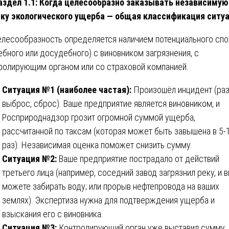
здел 1.1: Когда целесообразно заказывать независимую
ку экологического ущерба — общая классификация ситу
Целесообразность определяется наличием потенциального сп
ебного или досудебного) с виновником загрязнения, с
ролирующим органом или со страховой компанией.
Ситуация №1 (наиболее частая):
Произошёл инцидент (раз
выброс, сброс). Ваше предприятие является виновником, и
Росприроднадзор грозит огромной суммой ущерба,
рассчитанной по таксам (которая может быть завышена в 5-
раз). Независимая оценка поможет снизить сумму.
Ситуация №2:
Ваше предприятие пострадало от действий
третьего лица (например, соседний завод загрязнил реку, и в
можете забирать воду; или прорыв нефтепровода на ваших
землях). Экспертиза нужна для подтверждения ущерба и
взыскания его с виновника.
Ситуация №3:
Контролирующий орган уже выставил сумму