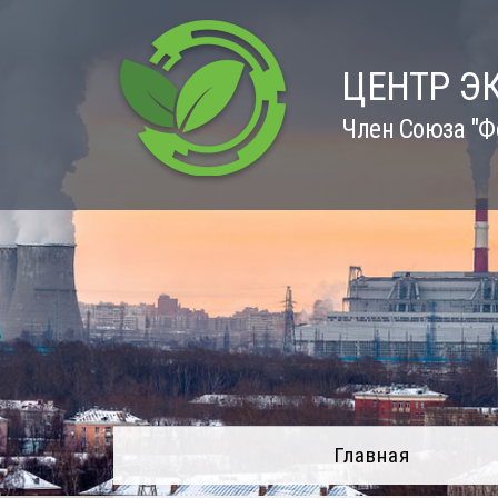
Skip
to
content
ЦЕНТР Э
Член Союза "Ф
Главная