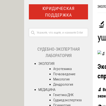
ЭКОЛ
ЮРИДИЧЕСКАЯ
ПОДДЕРЖКА
🔬
ущ
СУДЕБНО-ЭКСПЕРТНАЯ
ЛАБОРАТОРИЯ
ЭКОЛОГИЯ
Эк
Агротехника
Почвоведение
сп
Микология
Дендрология
🔬
Вв
МЕДИЦИНА
Генетика ДНК
экон
Судмедэкспертиза
Психиатрия