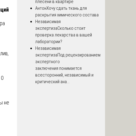
плесени в квартире
Антон
Хочу сдать ткань для
аций
раскрытия химического состава
Независимая
ора
экспертиза
Сколько стоит
проверка лекарства в вашей
лаборатории?
Независимая
лив,
экспертиза
Под рецензированием
экспертного
заключения понимается
всесторонний, независимый и
10
критический ана...
ы не