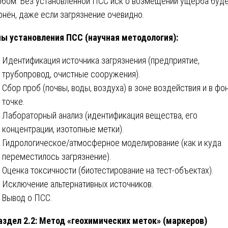
бом. Без установленной ПСС иск о возмещении ущерба буд
онён, даже если загрязнение очевидно.
ы установления ПСС (научная методология):
Идентификация источника загрязнения (предприятие,
трубопровод, очистные сооружения).
Сбор проб (почвы, воды, воздуха) в зоне воздействия и в фо
точке.
Лабораторный анализ (идентификация вещества, его
концентрации, изотопные метки).
Гидрологическое/атмосферное моделирование (как и куда
переместилось загрязнение).
Оценка токсичности (биотестирование на тест-объектах).
Исключение альтернативных источников.
Вывод о ПСС.
здел 2.2: Метод «геохимических меток» (маркеров)