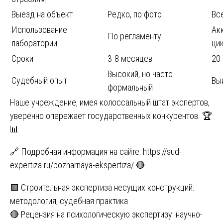
Выезд на объект
Редко, по фото
Все
Использование
Ак
По регламенту
лаборатории
ци
Сроки
3-8 месяцев
20
Высокий, но часто
Судебный опыт
Вы
формальный
Наше учреждение, имея колоссальный штат экспертов,
уверенно опережает государственных конкурентов. 🏆
📊
🔗 Подробная информация на сайте:
https://sud-
expertiza.ru/pozharnaya-ekspertiza/
🔴
Навигация
🟩 Строительная экспертиза несущих конструкций:
методология, судебная практика
по
🔴 Рецензия на психологическую экспертизу: научно-