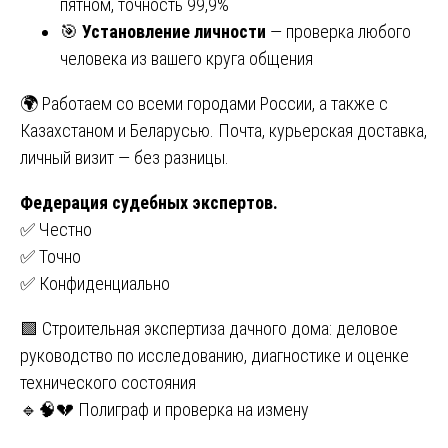
пятном, точность 99,9%
🎯
Установление личности
— проверка любого
человека из вашего круга общения
🌍 Работаем со всеми городами России, а также с
Казахстаном и Беларусью. Почта, курьерская доставка,
личный визит — без разницы.
Федерация судебных экспертов
.
✅ Честно
✅ Точно
✅ Конфиденциально
Навигация
🟩 Строительная экспертиза дачного дома: деловое
руководство по исследованию, диагностике и оценке
по
технического состояния
записям
🔹🧠💔 Полиграф и проверка на измену