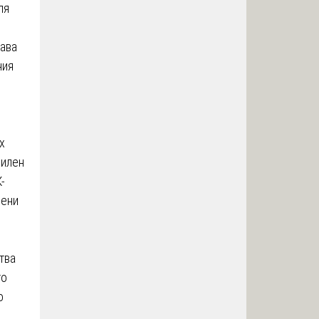
ля
тава
ния
х
пилен
-
пени
тва
то
о