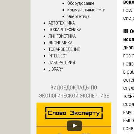
вод
Оборудование
посл
Коммунальные сети
Энергетика
сист
АВТОТЕХНИКА
ПОЖАРОТЕХНИКА
🏢
О
ЛИНГВИСТИКА
иссл
ЭКОНОМИКА
диаг
ТОВАРОВЕДЕНИЕ
прак
INTELLECT
ЛАБОРАТОРИЯ
недв
LIBRARY
в ра
сете
ВИДОЕДОКЛАДЫ ПО
служ
ЭКОЛОГИЧЕСКОЙ ЭКСПЕРТИЗЕ
техн
соед
имущ
выпо
прие