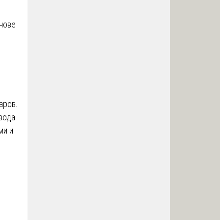
нове
аров.
вода
ми и