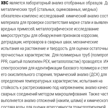
ХВС
является лабораторный анализ отобранных образцов. Д
металлических труб (стальных, оцинкованных, медных)
обязателен комплекс исследований: химический анализ сос
материала для проверки соответствия марке стали и выявле
вредных примесей; металлографическое исследование
микроструктуры для обнаружения признаков коррозии,
деградации, непроваров в сварных швах; механические
испытания на растяжение и твердость для оценки остаточны
прочностных характеристик. Для полимерных труб (полипро
PPR, сшитый полиэтилен PEX, металлопластик) проводятся: ИК
спектроскопия для идентификации базового полимера и сте
его окислительного старения; термический анализ (ДСК) для
определения температурных характеристик; испытания на
стойкость к растрескиванию под напряжением; анализ качес
сварных соединений методом макрошлифования. Также час
выполняется анализ отложений (накипи, шлама) и химическог
состава воды для оценки агрессивности транспортируемой