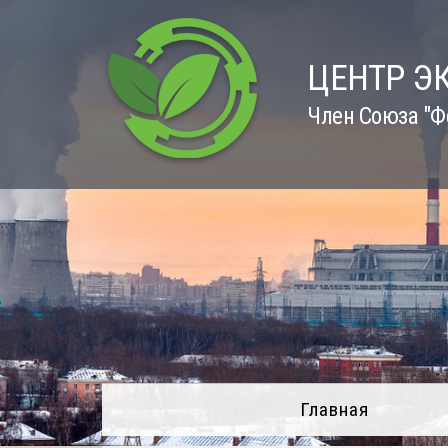
Skip
to
content
ЦЕНТР Э
Член Союза "Ф
Главная