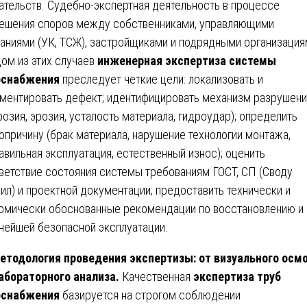
ательств. Судебно-экспертная деятельность в процессе
ешения споров между собственниками, управляющими
аниями (УК, ТСЖ), застройщиками и подрядными организация
ом из этих случаев
инженерная экспертиза системы
оснабжения
преследует четкие цели: локализовать и
ментировать дефект; идентифицировать механизм разрушени
розия, эрозия, усталость материала, гидроудар); определить
опричину (брак материала, нарушение технологии монтажа,
авильная эксплуатация, естественный износ); оценить
ветствие состояния системы требованиям ГОСТ, СП (Своду
ил) и проектной документации; предоставить технически и
омически обоснованные рекомендации по восстановлению и
нейшей безопасной эксплуатации.
етодология проведения экспертизы: от визуального осм
абораторного анализа.
Качественная
экспертиза труб
оснабжения
базируется на строгом соблюдении