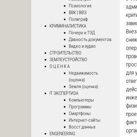
Психология
адми
ВВК | ВВЭ
крит
Полиграф
зави
КРИМИНАЛИСТИКА
Внез
Почерк и ТЭД
сниж
Давность документов
Видео и аудио
опер
СТРОИТЕЛЬСТВО
пров
ЗЕМЛЕУСТРОЙСТВО
прос
О Ц Е Н К А
для 
Недвижимость
(оценка)
отве
Земля (оценка)
дейс
IT ЭКСПЕРТИЗА
инже
Компьютеры
физи
Программы
Смартфоны
прое
Интернет-сайты
факт
Восст.данных
орга
ENGENEERING