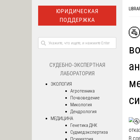
LIBRA
ЮРИДИЧЕСКАЯ
ПОДДЕРЖКА
🚰
в
ан
СУДЕБНО-ЭКСПЕРТНАЯ
ЛАБОРАТОРИЯ
ме
ЭКОЛОГИЯ
Агротехника
си
Почвоведение
Микология
Дендрология
МЕДИЦИНА
Генетика ДНК
Судмедэкспертиза
В со
Психиатрия