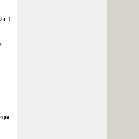
ми. В
я
отра