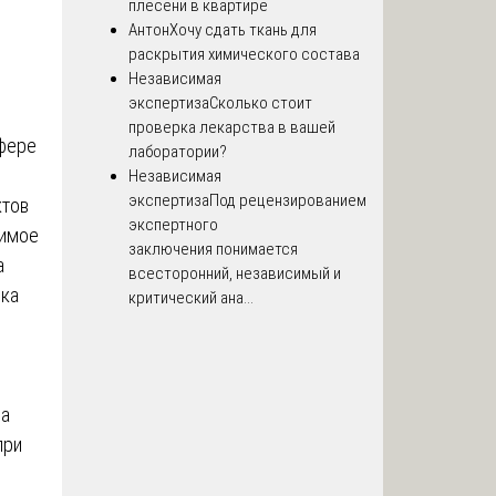
плесени в квартире
Антон
Хочу сдать ткань для
раскрытия химического состава
Независимая
экспертиза
Сколько стоит
проверка лекарства в вашей
сфере
лаборатории?
Независимая
экспертиза
Под рецензированием
ктов
экспертного
димое
заключения понимается
а
всесторонний, независимый и
ока
критический ана...
ва
при