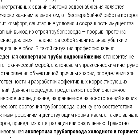
нистративных зданий система водоснабжения является
ически важным элементом, от бесперебойной работы которо
сит комфорт, санитарные условия и сохранность имущества.
апный выход из строя трубопровода — прорыв, протечка,
ение давления — влечет за собой значительные убытки и
ационные сбои. В такой ситуации профессионально
еденная
экспертиза трубы водоснабжения
становится не
то технической мерой, а ключевым управленческим инструм
установления объективной причины аварии, определения зон
тственности и разработки эффективных корректирующих
твий. Данная процедура представляет собой системное
нерное исследование, направленное на всесторонний анализ
ческого состояния трубопровода, оценку его соответствия
ктным решениям и действующим нормативам, а также выявл
оров, приведших к деградации или разрушению. Грамотно
низованная
экспертиза трубопровода холодного и горячег