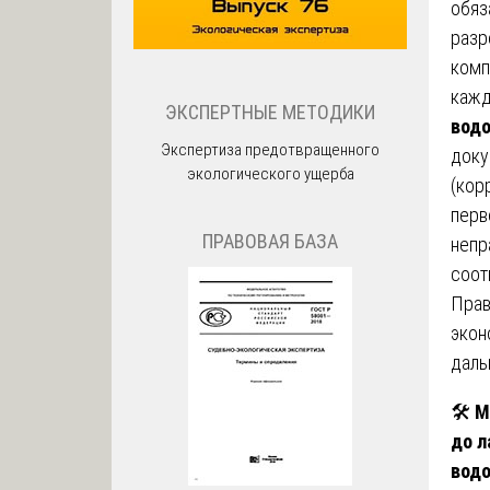
обяз
разр
комп
кажд
ЭКСПЕРТНЫЕ МЕТОДИКИ
вод
Экспертиза предотвращенного
доку
экологического ущерба
(кор
перв
ПРАВОВАЯ БАЗА
непр
соот
Прав
экон
даль
🛠️
М
до л
вод