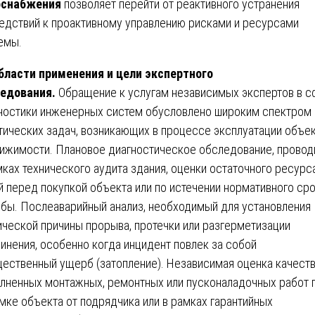
оснабжения
позволяет перейти от реактивного устранения
едствий к проактивному управлению рисками и ресурсами
емы.
бласти применения и цели экспертного
едования.
Обращение к услугам независимых экспертов в 
ностики инженерных систем обусловлено широким спектром
тических задач, возникающих в процессе эксплуатации объе
ижимости. Плановое диагностическое обследование, прово
мках технического аудита здания, оценки остаточного ресурс
й перед покупкой объекта или по истечении нормативного ср
бы. Послеаварийный анализ, необходимый для установления
ической причины прорыва, протечки или разгерметизации
инения, особенно когда инцидент повлек за собой
ественный ущерб (затопление). Независимая оценка качест
лненных монтажных, ремонтных или пусконаладочных работ 
мке объекта от подрядчика или в рамках гарантийных