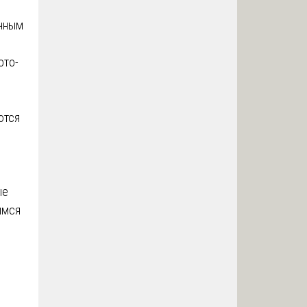
ичным
ото-
ются
ые
имся