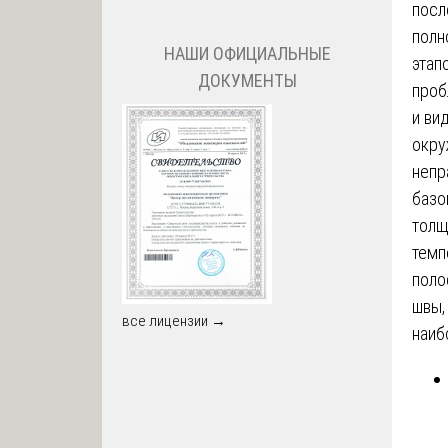
посл
полн
НАШИ ОФИЦИАЛЬНЫЕ
этап
ДОКУМЕНТЫ
проб
и ви
окру
непр
базо
толщ
темп
поло
швы,
все лицензии →
наиб