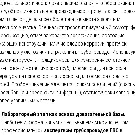
едовательности исследовательских этапов, что обеспечивает
оту, объективность и воспроизводимость результатов. Перв
ом является детальное обследование места аварии или
лемного участка. Специалист проводит визуальный осмотр, ф
деофиксацию, отмечая характер повреждения, состояние
жающих конструкций, наличие следов коррозии, протечек,
авильных уклонов или напряжений в трубопроводе. Использу
вые инструменты: толщиномеры для измерения остаточной
ины стенки металлических труб, пирометры для контроля
ературы на поверхности, эндоскопы для осмотра скрытых
стей. Особое внимание уделяется точкам соединений (сварн
 резьбовые и пресс-фитинги, фланцы), статистически являющ
олее уязвимыми местами.
Лабораторный этап как основа доказательной базы.
Наиболее информативным и неотъемлемым компонентом
профессиональной
экспертизы трубопроводов ГВС и