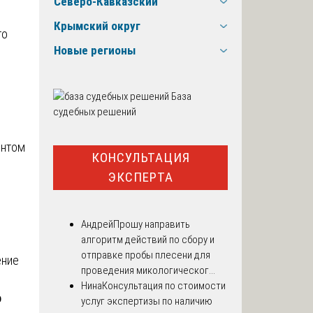
Северо-Кавказский
Крымский округ
го
Новые регионы
База
судебных решений
ентом
КОНСУЛЬТАЦИЯ
ЭКСПЕРТА
Андрей
Прошу направить
алгоритм действий по сбору и
отправке пробы плесени для
ение
проведения микологическог...
Нина
Консультация по стоимости
о
услуг экспертизы по наличию