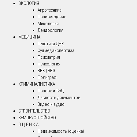
ЭКОЛОГИЯ
Агротехника
Почвоведение
Микология
Дендрология
МЕДИЦИНА
Генетика ДНК
Судмедэкспертиза
Психиатрия
Психология
ВВК | ВВЭ
Полиграф
КРИМИНАЛИСТИКА
Почерк и ТЭД
Давность документов
Видео и аудио
СТРОИТЕЛЬСТВО
ЗЕМЛЕУСТРОЙСТВО
О Ц Е Н К А
Недвижимость (оценка)