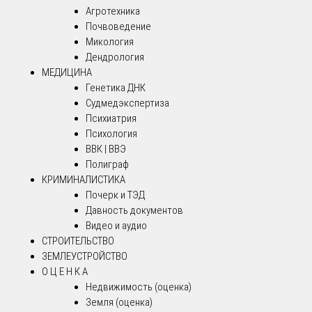
Агротехника
Почвоведение
Микология
Дендрология
МЕДИЦИНА
Генетика ДНК
Судмедэкспертиза
Психиатрия
Психология
ВВК | ВВЭ
Полиграф
КРИМИНАЛИСТИКА
Почерк и ТЭД
Давность документов
Видео и аудио
СТРОИТЕЛЬСТВО
ЗЕМЛЕУСТРОЙСТВО
О Ц Е Н К А
Недвижимость (оценка)
Земля (оценка)