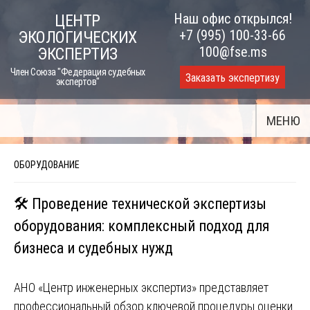
Skip
Наш офис открылся!
ЦЕНТР
to
+7 (995) 100-33-66
ЭКОЛОГИЧЕСКИХ
content
100@fse.ms
ЭКСПЕРТИЗ
Член Союза "Федерация судебных
Заказать экспертизу
экспертов"
МЕНЮ
ОБОРУДОВАНИЕ
🛠️ Проведение технической экспертизы
оборудования: комплексный подход для
бизнеса и судебных нужд
АНО «Центр инженерных экспертиз» представляет
профессиональный обзор ключевой процедуры оценки