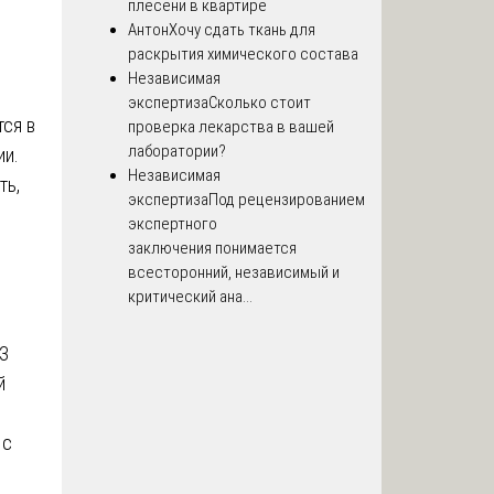
плесени в квартире
Антон
Хочу сдать ткань для
раскрытия химического состава
Независимая
экспертиза
Сколько стоит
ся в
проверка лекарства в вашей
лаборатории?
ии.
Независимая
ть,
экспертиза
Под рецензированием
экспертного
заключения понимается
всесторонний, независимый и
критический ана...
З
й
 с