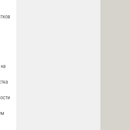
стков
 на
стка
ности
ем