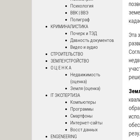
позв
Психология
земе
ВВК | ВВЭ
Полиграф
када
КРИМИНАЛИСТИКА
Почерк и ТЭД
Эта 
Давность документов
разв
Видео и аудио
Согл
СТРОИТЕЛЬСТВО
недв
ЗЕМЛЕУСТРОЙСТВО
О Ц Е Н К А
учас
Недвижимость
реше
(оценка)
Земля (оценка)
Земл
IT ЭКСПЕРТИЗА
квал
Компьютеры
обра
Программы
Смартфоны
испо
Интернет-сайты
обес
Восст.данных
резу
ENGENEERING