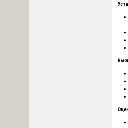
Уста
Выя
Оцен