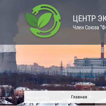
Skip
to
content
ЦЕНТР Э
Член Союза "Ф
Главная