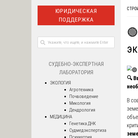
СТРО
ЮРИДИЧЕСКАЯ
ПОДДЕРЖКА
🟢
эк
СУДЕБНО-ЭКСПЕРТНАЯ
ЛАБОРАТОРИЯ
🔍
Вв
ЭКОЛОГИЯ
нео
Агротехника
Почвоведение
В со
Микология
земе
Дендрология
объе
МЕДИЦИНА
Генетика ДНК
крит
Судмедэкспертиза
земе
Психиатрия