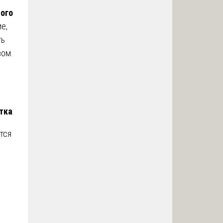
ого
е,
ть
вом.
тка
:
тся
.