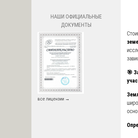
НАШИ ОФИЦИАЛЬНЫЕ
ДОКУМЕНТЫ
Стои
земе
иссл
зави
🎯
За
учас
Земл
все лицензии →
широ
осно
Опре