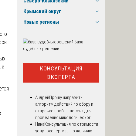
Северо-Кавказский
Крымский округ
Новые регионы
ого
ров.
База
судебных решений
ных
 к
КОНСУЛЬТАЦИЯ
ЭКСПЕРТА
ется
Андрей
Прошу направить
алгоритм действий по сбору и
отправке пробы плесени для
о
проведения микологическог...
Нина
Консультация по стоимости
услуг экспертизы по наличию