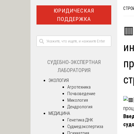
СТРО
ЮРИДИЧЕСКАЯ
ПОДДЕРЖКА
🟥
ин
пр
СУДЕБНО-ЭКСПЕРТНАЯ
ЛАБОРАТОРИЯ
ст
ЭКОЛОГИЯ
Агротехника
Почвоведение
Микология
Дендрология
МЕДИЦИНА
Введ
Генетика ДНК
суд
Судмедэкспертиза
Психиатрия