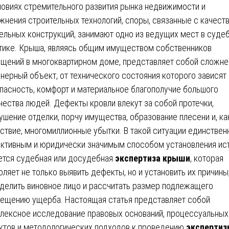
ловиях стремительного развития рынка недвижимости и
жнения строительных технологий, споры, связанные с качест
ельных конструкций, занимают одно из ведущих мест в суде
тике. Крыша, являясь общим имуществом собственников
щений в многоквартирном доме, представляет собой сложн
нерный объект, от технического состояния которого зависят
пасность, комфорт и материальное благополучие большого
чества людей. Дефекты кровли влекут за собой протечки,
ушение отделки, порчу имущества, образование плесени и, ка
ствие, многомиллионные убытки. В такой ситуации единстве
ктивным и юридически значимым способом установления ис
ется судебная или досудебная
экспертиза крыши
, которая
оляет не только выявить дефекты, но и установить их причины
делить виновное лицо и рассчитать размер подлежащего
ещению ущерба. Настоящая статья представляет собой
лексное исследование правовых оснований, процессуальных
ктов и методологических подходов к проведению
экспертиз