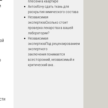
плесени в квартире
и
Антон
Хочу сдать ткань для
раскрытия химического состава
Независимая
экспертиза
Сколько стоит
проверка лекарства в вашей
лаборатории?
Независимая
ой
экспертиза
Под рецензированием
экспертного
заключения понимается
всесторонний, независимый и
о
критический ана...
сти