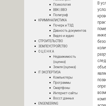
В ус
Психология
усло
ВВК | ВВЭ
Полиграф
кров
КРИМИНАЛИСТИКА
прак
Почерк и ТЭД
поме
Давность документов
инже
Видео и аудио
СТРОИТЕЛЬСТВО
безо
ЗЕМЛЕУСТРОЙСТВО
коли
О Ц Е Н К А
разр
Недвижимость
след
(оценка)
объе
Земля (оценка)
IT ЭКСПЕРТИЗА
явля
Компьютеры
позв
Программы
опре
Смартфоны
возм
Интернет-сайты
Восст.данных
комп
ENGENEERING
аспе