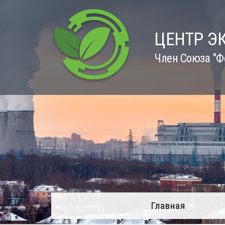
Skip
to
content
ЦЕНТР Э
Член Союза "Ф
Главная