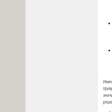
Имен
пре
знач
реше