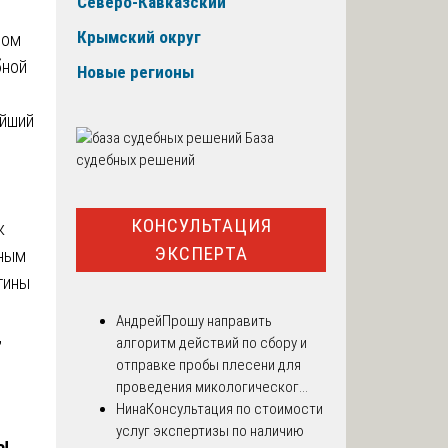
Северо-Кавказский
Крымский округ
вом
бной
Новые регионы
ейший
База
судебных решений
КОНСУЛЬТАЦИЯ
к
ЭКСПЕРТА
нным
тины
Андрей
Прошу направить
,
алгоритм действий по сбору и
отправке пробы плесени для
проведения микологическог...
Нина
Консультация по стоимости
услуг экспертизы по наличию
ы