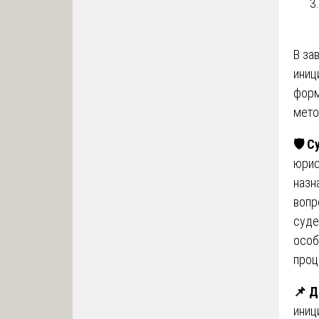
В за
иниц
форм
мето
🛡
️ 
юрис
назн
вопр
суде
особ
проц
📌
До
иниц