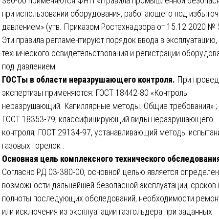
380-00 применяются ФНП «Правила промышленной безопас
при использовании оборудования, работающего под избыто
давлением» (утв. Приказом Ростехнадзора от 15.12.2020 № 
Эти правила регламентируют порядок ввода в эксплуатацию,
технического освидетельствования и регистрации оборудов
под давлением.
ГОСТы в области неразрушающего контроля.
При провед
экспертизы применяются: ГОСТ 18442-80 «Контроль
неразрушающий. Капиллярные методы. Общие требования» ;
ГОСТ 18353-79, классифицирующий виды неразрушающего
контроля; ГОСТ 29134-97, устанавливающий методы испытан
газовых горелок .
Основная цель комплексного технического обследовани
Согласно РД 03-380-00, основной целью является определе
возможности дальнейшей безопасной эксплуатации, сроков 
полноты последующих обследований, необходимости ремон
или исключения из эксплуатации газгольдера при заданных