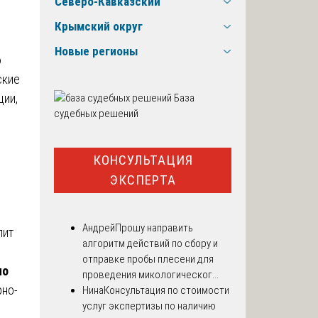
Северо-Кавказский
Крымский округ
Новые регионы
ю
ские
ции,
База
судебных решений
КОНСУЛЬТАЦИЯ
ЭКСПЕРТА
Андрей
Прошу направить
лит
алгоритм действий по сбору и
отправке пробы плесени для
по
проведения микологическог...
рно-
Нина
Консультация по стоимости
услуг экспертизы по наличию