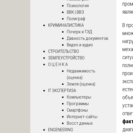
пром
Психология
явля
ВВК | ВВЭ
Полиграф
В пр
КРИМИНАЛИСТИКА
Почерк и ТЭД
множ
Давность документов
нагр
Видео и аудио
меха
СТРОИТЕЛЬСТВО
ситу
ЗЕМЛЕУСТРОЙСТВО
О Ц Е Н К А
полн
Недвижимость
прои
(оценка)
эксп
Земля (оценка)
есте
IT ЭКСПЕРТИЗА
объе
Компьютеры
Программы
уста
Смартфоны
отве
Интернет-сайты
факт
Восст.данных
диаг
ENGENEERING