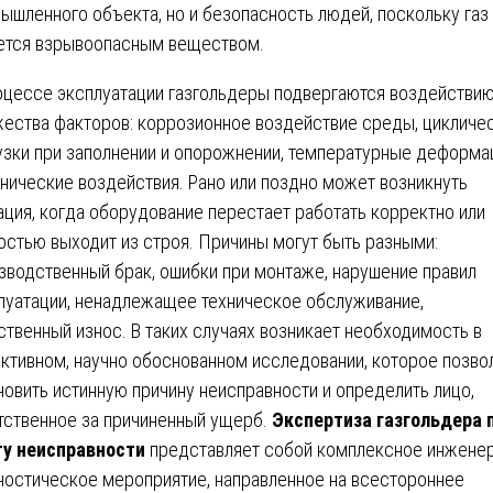
ышленного объекта, но и безопасность людей, поскольку газ
ется взрывоопасным веществом.
оцессе эксплуатации газгольдеры подвергаются воздействи
ества факторов: коррозионное воздействие среды, цикличе
узки при заполнении и опорожнении, температурные деформа
нические воздействия. Рано или поздно может возникнуть
ация, когда оборудование перестает работать корректно или
остью выходит из строя. Причины могут быть разными:
зводственный брак, ошибки при монтаже, нарушение правил
луатации, ненадлежащее техническое обслуживание,
ственный износ. В таких случаях возникает необходимость в
ктивном, научно обоснованном исследовании, которое позво
новить истинную причину неисправности и определить лицо,
тственное за причиненный ущерб.
Экспертиза газгольдера 
у неисправности
представляет собой комплексное инжене
ностическое мероприятие, направленное на всестороннее