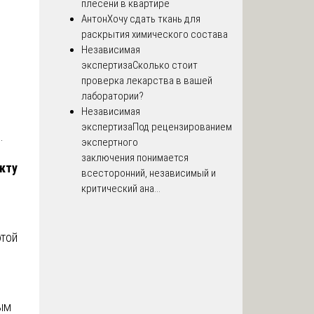
плесени в квартире
Антон
Хочу сдать ткань для
раскрытия химического состава
Независимая
экспертиза
Сколько стоит
проверка лекарства в вашей
лаборатории?
Независимая
экспертиза
Под рецензированием
.
экспертного
заключения понимается
кту
всесторонний, независимый и
критический ана...
этой
ым