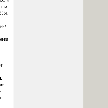
ности
чным
536).
ания
ении
ий
я.
ние
и
та