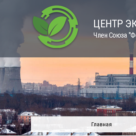
Skip
to
content
ЦЕНТР Э
Член Союза "Ф
Главная