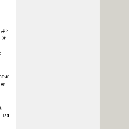
 для
ной
с
остью
аев
ь
ющая