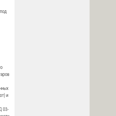
 под
го
уаров
нных
от) и
Д 03-