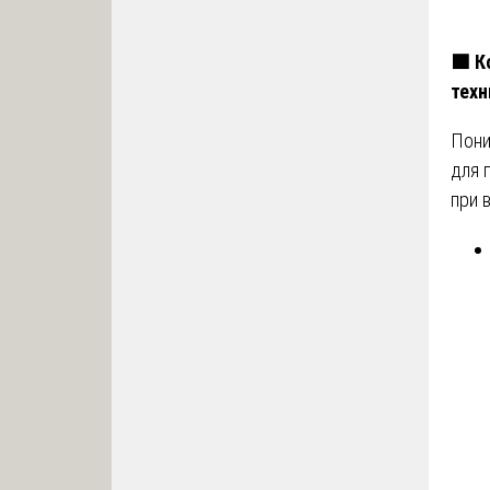
🟩
Ко
техн
Пони
для 
при 