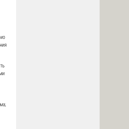
имо
ния
ть
ми
ма;