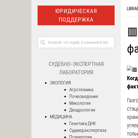
LIBRA
ЮРИДИЧЕСКАЯ
ПОДДЕРЖКА
🟥
фа
СУДЕБНО-ЭКСПЕРТНАЯ
ЛАБОРАТОРИЯ
Когд
ЭКОЛОГИЯ
факт
Агротехника
Почвоведение
Газг
Микология
стац
Дендрология
хран
МЕДИЦИНА
Генетика ДНК
угле
Судмедэкспертиза
толь
Психиатрия