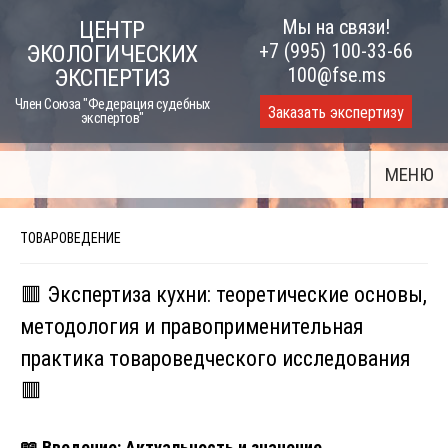
Skip
Мы на связи!
ЦЕНТР
to
+7 (995) 100-33-66
ЭКОЛОГИЧЕСКИХ
content
100@fse.ms
ЭКСПЕРТИЗ
Член Союза "Федерация судебных
Заказать экспертизу
экспертов"
МЕНЮ
ТОВАРОВЕДЕНИЕ
🟥 Экспертиза кухни: теоретические основы,
методология и правоприменительная
практика товароведческого исследования
🟥
📖
Введение: Актуальность и значение