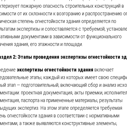
ктеризует пожарную опасность строительных конструкций в
симости от их склонности к возгоранию и распространению ог
ическая степень огнестойкости здания определяется по
льтатам экспертизы и сопоставляется с требуемой, установл
ативными документами в зависимости от функционального
ачения здания, его этажности и площади.
аздел 2: Этапы проведения экспертизы огнестойкости з
ведение
экспертизы огнестойкости здания
включает
едовательные этапы, каждый из которых имеет свою специфи
ый этап — подготовительный, включающий сбор и анализ исх
ментации: проектная документация, акты приемки, исполните
ментация, паспорта на примененные материалы, результаты
ыдущих экспертиз. На этом этапе определяется требуемая
ень огнестойкости здания в соответствии с нормативными
ментами, а также выявляются конструктивные элементы,