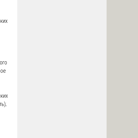
ских
ого
ное
ских
ь);