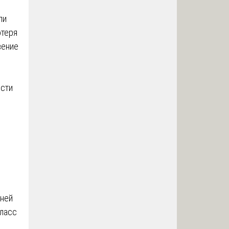
ли
отеря
вение
ости
еней
Класс