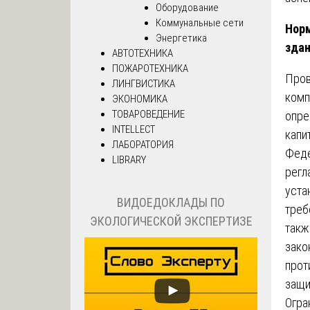
Оборудование
Коммунальные сети
Норм
Энергетика
зда
АВТОТЕХНИКА
ПОЖАРОТЕХНИКА
Про
ЛИНГВИСТИКА
комп
ЭКОНОМИКА
ТОВАРОВЕДЕНИЕ
опре
INTELLECT
капи
ЛАБОРАТОРИЯ
Феде
LIBRARY
регл
уста
ВИДОЕДОКЛАДЫ ПО
треб
ЭКОЛОГИЧЕСКОЙ ЭКСПЕРТИЗЕ
такж
зако
прот
защи
Огра