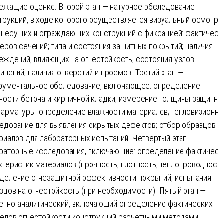
ежащие оценке. Второй этап — натурное обследование
трукций, в ходе которого осуществляется визуальный осмотр
 несущих и ограждающих конструкций с фиксацией: фактиче
еров сечений; типа и состояния защитных покрытий; наличия
еждений, влияющих на огнестойкость; состояния узлов
инений; наличия отверстий и проемов. Третий этап —
рументальное обследование, включающее: определение
ности бетона и кирпичной кладки; измерение толщины защитн
 арматуры; определение влажности материалов; тепловизион
едование для выявления скрытых дефектов; отбор образцов
риалов для лабораторных испытаний. Четвертый этап —
раторные исследования, включающие: определение фактиче
ктеристик материалов (прочность, плотность, теплопроводност
деление огнезащитной эффективности покрытий; испытания
зцов на огнестойкость (при необходимости). Пятый этап —
етно-аналитический, включающий определение фактических
елов огнестойкости конструкций расчетными методами,