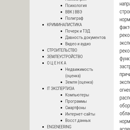
напр
Психология
стро
ВВК | ВВЭ
Полиграф
норм
КРИМИНАЛИСТИКА
факт
Почерк и ТЭД
реко
Давность документов
эксп
Видео и аудио
СТРОИТЕЛЬСТВО
реко
ЗЕМЛЕУСТРОЙСТВО
функ
О Ц Е Н К А
заст
Недвижимость
прич
(оценка)
эксп
Земля (оценка)
IT ЭКСПЕРТИЗА
огне
Компьютеры
расп
Программы
обор
Смартфоны
обла
Интернет-сайты
Восст.данных
норм
ENGENEERING
аспе