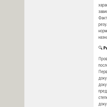
хара
зави
Факт
резу
норм
назн
🔍
Р
Про
посл
Перв
доку
доку
пред
степ
доку