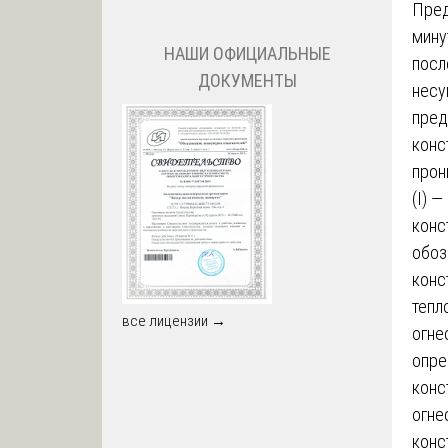
Пред
мину
НАШИ ОФИЦИАЛЬНЫЕ
посл
ДОКУМЕНТЫ
несу
пред
конс
прон
(I) 
конс
обоз
конс
тепл
все лицензии →
огне
опре
конс
огнес
конс