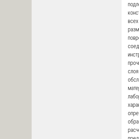
подл
конс
всех
разм
повр
соед
инст
проч
слоя
обсл
мате
лабо
хара
опре
обра
расч
пред