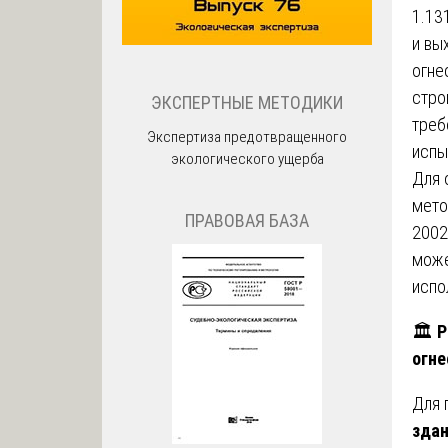
1.13
и вы
огне
стро
ЭКСПЕРТНЫЕ МЕТОДИКИ
треб
Экспертиза предотвращенного
испы
экологического ущерба
Для 
мето
ПРАВОВАЯ БАЗА
2002
може
испо
🏛️
Р
огне
Для 
зда