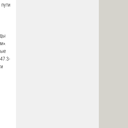
 пути
оды
и».
ные
47.3-
ти