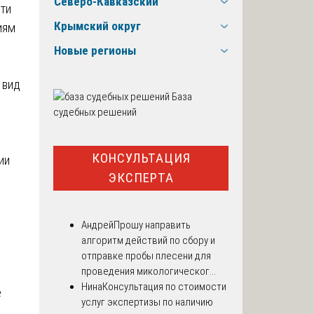
Северо-Кавказский
ти
Крымский округ
иям
Новые регионы
 вид
База
судебных решений
КОНСУЛЬТАЦИЯ
ии
ЭКСПЕРТА
Андрей
Прошу направить
алгоритм действий по сбору и
отправке пробы плесени для
проведения микологическог...
Нина
Консультация по стоимости
е
услуг экспертизы по наличию