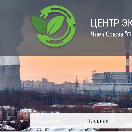
Skip
to
content
ЦЕНТР Э
Член Союза "Ф
Главная