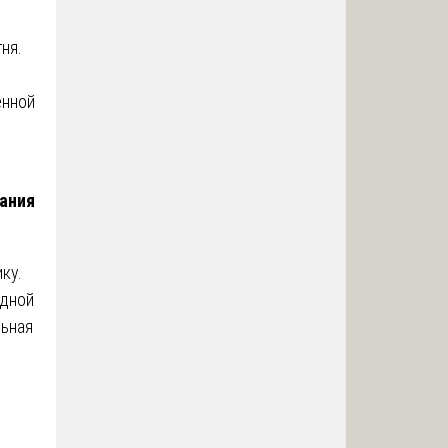
ня.
енной
дания
ку.
одной
льная