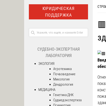
СТРО
ЮРИДИЧЕСКАЯ
ПОДДЕРЖКА
🟥
зд
СУДЕБНО-ЭКСПЕРТНАЯ
ЛАБОРАТОРИЯ
Введ
ЭКОЛОГИЯ
обес
Агротехника
Почвоведение
Огне
Микология
пока
Дендрология
конс
МЕДИЦИНА
Генетика ДНК
пожа
Судмедэкспертиза
здан
Психиатрия