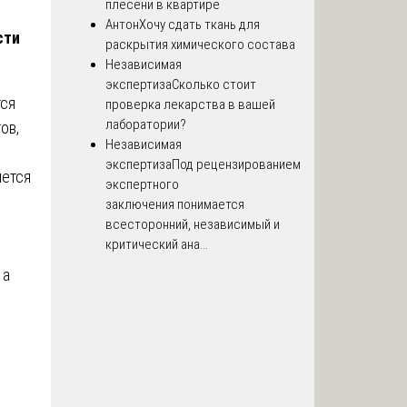
плесени в квартире
Антон
Хочу сдать ткань для
сти
раскрытия химического состава
Независимая
экспертиза
Сколько стоит
ся
проверка лекарства в вашей
лаборатории?
ов,
Независимая
экспертиза
Под рецензированием
яется
экспертного
заключения понимается
всесторонний, независимый и
критический ана...
 а