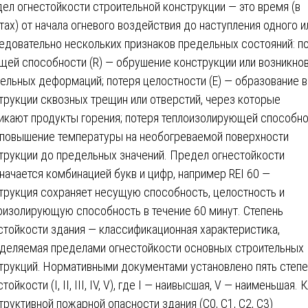
ел огнестойкости строительной конструкции — это время (в
тах) от начала огневого воздействия до наступления одного и
едовательно нескольких признаков предельных состояний: п
щей способности (R) — обрушение конструкции или возникно
ельных деформаций; потеря целостности (E) — образование в
трукции сквозных трещин или отверстий, через которые
икают продукты горения; потеря теплоизолирующей способн
— повышение температуры на необогреваемой поверхности
трукции до предельных значений. Предел огнестойкости
начается комбинацией букв и цифр, например REI 60 —
трукция сохраняет несущую способность, целостность и
оизолирующую способность в течение 60 минут. Степень
стойкости здания — классификационная характеристика,
деляемая пределами огнестойкости основных строительных
трукций. Нормативными документами установлено пять степ
тойкости (I, II, III, IV, V), где I — наивысшая, V — наименьшая. 
труктивной пожарной опасности здания (С0, С1, С2, С3)