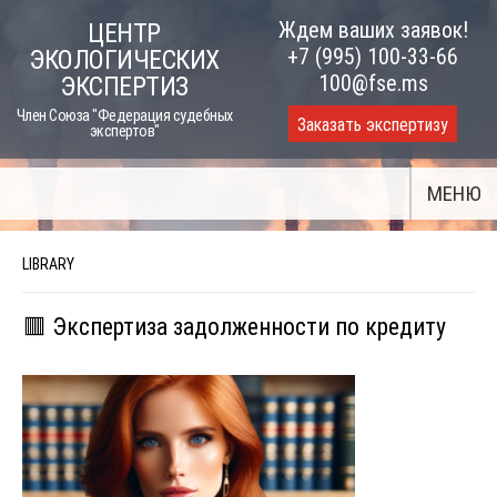
Skip
Ждем ваших заявок!
ЦЕНТР
to
+7 (995) 100-33-66
ЭКОЛОГИЧЕСКИХ
content
100@fse.ms
ЭКСПЕРТИЗ
Член Союза "Федерация судебных
Заказать экспертизу
экспертов"
МЕНЮ
LIBRARY
🟥 Экспертиза задолженности по кредиту