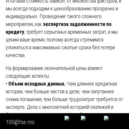
Итоговая стоимость зависит от множества факторов, и
мы всегда подходим к ценообразованию прозрачно и
индивидуально. Проведение такого сложного
мероприятия, как
экспертиза задолженности по
кредиту
, требует серьезных временных затрат, и мы
ценим ваше время, поэтому всегда стремимся
уложиться в максимально сжатые сроки без потери
качества.
На формирование окончательной цены влияют
следующие аспекты:
•
Объем исходных данных.
Чем длиннее кредитная
история, чем больше листов в деле, чем запутаннее
схема погашения, тем больше трудозатрат требуется от
эксперта. Дела с многолетней историей платежей и
большим количеством траншей требуют проведения
100@fse.ms
сплошной проверки всех операций.