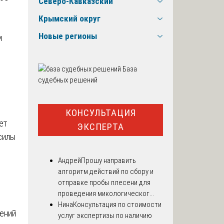
Северо-Кавказский
Крымский округ
Новые регионы
м
База
судебных решений
КОНСУЛЬТАЦИЯ
ет
ЭКСПЕРТА
силы
Андрей
Прошу направить
алгоритм действий по сбору и
отправке пробы плесени для
проведения микологическог...
Нина
Консультация по стоимости
нений
услуг экспертизы по наличию