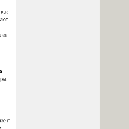
 как
тают
олее
о
оры.
нзент
я