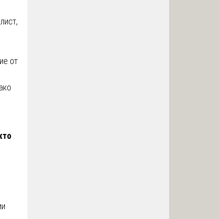
лист,
ие от
ако
кто
ии