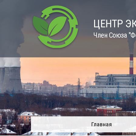
Skip
to
content
ЦЕНТР Э
Член Союза "Ф
Главная