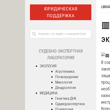
LIBRA
ЮРИДИЧЕСКАЯ
ПОДДЕРЖКА
🟥
эк
СУДЕБНО-ЭКСПЕРТНАЯ
ЛАБОРАТОРИЯ
В со
ЭКОЛОГИЯ
закл
Агротехника
защи
Почвоведение
проц
Микология
Дендрология
необ
МЕДИЦИНА
назн
Генетика ДНК
инст
Судмедэкспертиза
Воп
Психиатрия