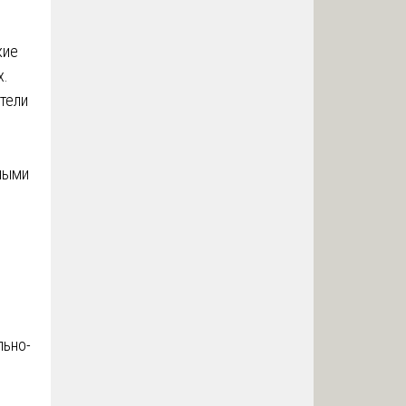
кие
х.
тели
нными
льно-