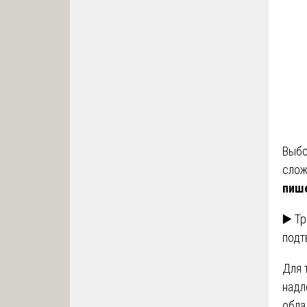
Выбо
слож
пише
▶️ Т
под
Для 
надл
обла