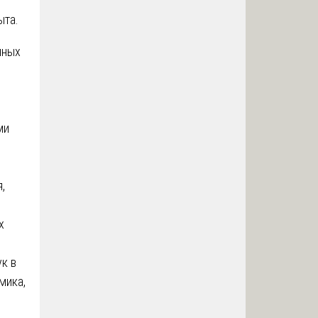
ыта.
нных
ми
,
х
к в
мика,