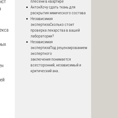
ист
плесени в квартире
Антон
Хочу сдать ткань для
в
раскрытия химического состава
Независимая
экспертиза
Сколько стоит
екса
проверка лекарства в вашей
лаборатории?
Независимая
ных
экспертиза
Под рецензированием
экспертного
заключения понимается
всесторонний, независимый и
ен
критический ана...
ей