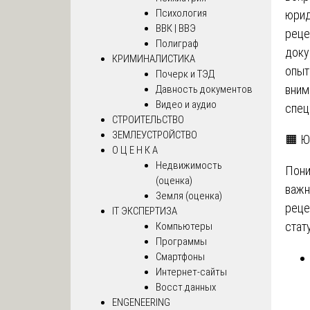
Психология
юрид
ВВК | ВВЭ
реце
Полиграф
доку
КРИМИНАЛИСТИКА
опыт
Почерк и ТЭД
вним
Давность документов
Видео и аудио
спец
СТРОИТЕЛЬСТВО
ЗЕМЛЕУСТРОЙСТВО
🟧 Ю
О Ц Е Н К А
Недвижимость
Пони
(оценка)
важн
Земля (оценка)
реце
IT ЭКСПЕРТИЗА
стат
Компьютеры
Программы
Смартфоны
Интернет-сайты
Восст.данных
ENGENEERING