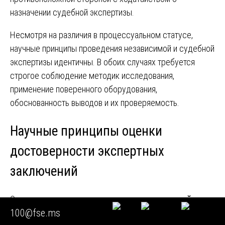
назначении судебной экспертизы.
Несмотря на различия в процессуальном статусе,
научные принципы проведения независимой и судебной
экспертизы идентичны. В обоих случаях требуется
строгое соблюдение методик исследования,
применение поверенного оборудования,
обоснованность выводов и их проверяемость.
Научные принципы оценки
достоверности экспертных
заключений
Оценка достоверности заключения
независимой
100@fse.ms
экспертизы многоквартирных домов
базируется на