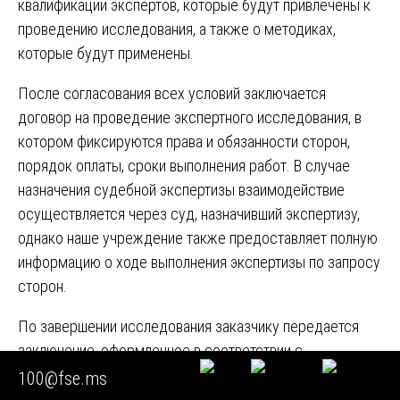
квалификации экспертов, которые будут привлечены к
проведению исследования, а также о методиках,
которые будут применены.
После согласования всех условий заключается
договор на проведение экспертного исследования, в
котором фиксируются права и обязанности сторон,
порядок оплаты, сроки выполнения работ. В случае
назначения судебной экспертизы взаимодействие
осуществляется через суд, назначивший экспертизу,
однако наше учреждение также предоставляет полную
информацию о ходе выполнения экспертизы по запросу
сторон.
По завершении исследования заказчику передается
заключение, оформленное в соответствии с
установленными требованиями. В случае
100@fse.ms
необходимости проводятся дополнительные