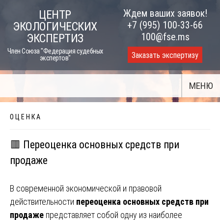
Skip
Ждем ваших заявок!
ЦЕНТР
to
+7 (995) 100-33-66
ЭКОЛОГИЧЕСКИХ
content
100@fse.ms
ЭКСПЕРТИЗ
Член Союза "Федерация судебных
Заказать экспертизу
экспертов"
МЕНЮ
О Ц Е Н К А
🟥 Переоценка основных средств при
продаже
В современной экономической и правовой
действительности
переоценка основных средств при
продаже
представляет собой одну из наиболее