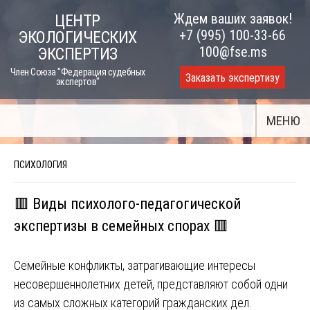
Skip
Ждем ваших заявок!
ЦЕНТР
to
+7 (995) 100-33-66
ЭКОЛОГИЧЕСКИХ
content
100@fse.ms
ЭКСПЕРТИЗ
Член Союза "Федерация судебных
Заказать экспертизу
экспертов"
МЕНЮ
ПСИХОЛОГИЯ
🟥 Виды психолого-педагогической
экспертизы в семейных спорах 🟥
Семейные конфликты, затрагивающие интересы
несовершеннолетних детей, представляют собой одни
из самых сложных категорий гражданских дел.