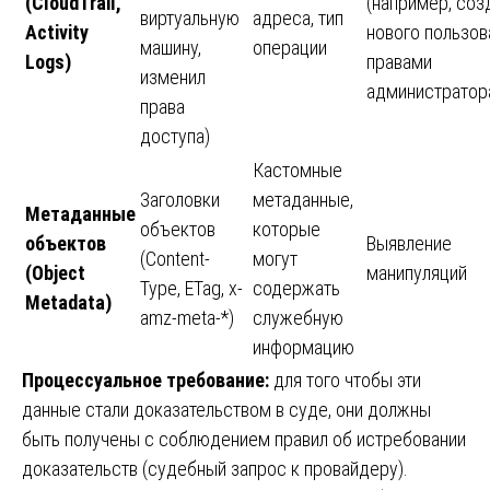
(CloudTrail,
(например, соз
виртуальную
адреса, тип
Activity
нового пользов
машину,
операции
Logs)
правами
изменил
администратор
права
доступа)
Кастомные
Заголовки
метаданные,
Метаданные
объектов
которые
объектов
Выявление
(Content-
могут
(Object
манипуляций
Type, ETag, x-
содержать
Metadata)
amz-meta-*)
служебную
информацию
Процессуальное требование:
для того чтобы эти
данные стали доказательством в суде, они должны
быть получены с соблюдением правил об истребовании
доказательств (судебный запрос к провайдеру).