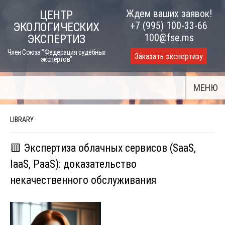
Skip
Ждем ваших заявок!
ЦЕНТР
to
+7 (995) 100-33-66
ЭКОЛОГИЧЕСКИХ
content
100@fse.ms
ЭКСПЕРТИЗ
Член Союза "Федерация судебных
Заказать экспертизу
экспертов"
МЕНЮ
LIBRARY
🟨 Экспертиза облачных сервисов (SaaS,
IaaS, PaaS): доказательство
некачественного обслуживания