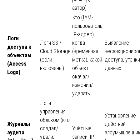
автор)
Кто (IAM-
пользователь,
IP-адрес),
Логи
Логи S3 /
когда
Выявление
доступа к
Cloud Storage
(временная
несанкциониро
объектам
(если
метка), какой
доступа, утечки
(Access
включены)
объект
данных
Logs)
скачал/
изменил/
удалить
Логи
управления
Установление
облаком (кто
Журналы
действий
создал/
Учётные
аудита
злоумышленни
удалил
записи, IP-