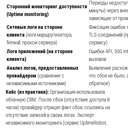
Периоды недоступ
Сторонний мониторинг доступности
минуты) через вн
(Uptime monitoring)
зависящие от про
Сетевые логи на стороне
Фиксация ошибок п
клиента
(логи маршрутизатора,
TLS-соединений (п
firewall, прокси-сервера)
сервису)
Логи приложений (на стороне
Ошибки API, 500 Int
клиента)
вызовов
Анализ логов, предоставленных
Выявление расхож
провайдером
(сравнение с
что сбоя не было,
независимыми источниками)
обратное)
Кейс (из практики):
Организация использовала
облачную CRM. После сбоя (отсутствие доступа 8
часов) провайдер отрицал факт сбоя, ссылаясь на
отсутствие записей в своих логах. Эксперт
независимого мониторинга (сервис UptimeRobot,