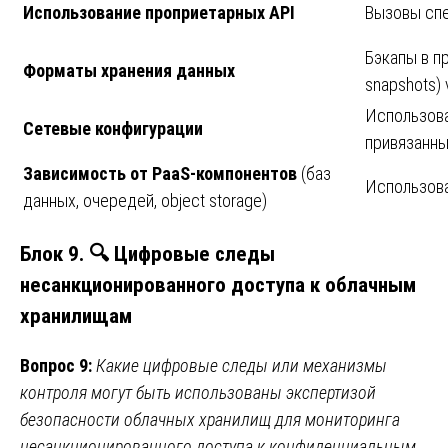
Использование проприетарных API
Вызовы спе
Бэкапы в п
Форматы хранения данных
snapshots)
Использова
Сетевые конфигурации
привязанны
Зависимость от PaaS-компонентов
(баз
Использова
данных, очередей, object storage)
Блок 9. 🔍 Цифровые следы
несанкционированного доступа к облачным
хранилищам
Вопрос 9:
Какие цифровые следы или механизмы
контроля могут быть использованы экспертизой
безопасности облачных хранилищ для мониторинга
несанкционированного доступа к конфиденциальным