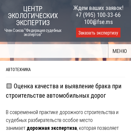
Skip
Ждем ваших заявок!
ЦЕНТР
to
+7 (995) 100-33-66
ЭКОЛОГИЧЕСКИХ
content
100@fse.ms
ЭКСПЕРТИЗ
Член Союза "Федерация судебных
Заказать экспертизу
экспертов"
МЕНЮ
АВТОТЕХНИКА
🟨 Оценка качества и выявление брака при
строительстве автомобильных дорог
В современной практике дорожного строительства и
судебных разбирательств особое место
занимает
дорожная экспертиза
, которая позволяет