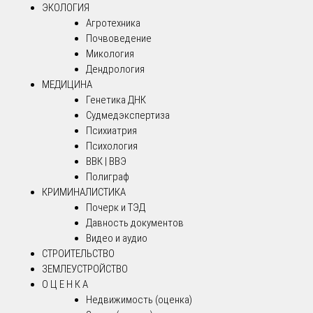
ЭКОЛОГИЯ
Агротехника
Почвоведение
Микология
Дендрология
МЕДИЦИНА
Генетика ДНК
Судмедэкспертиза
Психиатрия
Психология
ВВК | ВВЭ
Полиграф
КРИМИНАЛИСТИКА
Почерк и ТЭД
Давность документов
Видео и аудио
СТРОИТЕЛЬСТВО
ЗЕМЛЕУСТРОЙСТВО
О Ц Е Н К А
Недвижимость (оценка)