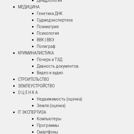
Дендрология
МЕДИЦИНА
Генетика ДНК
Судмедэкспертиза
Психиатрия
Психология
ВВК | ВВЭ
Полиграф
КРИМИНАЛИСТИКА
Почерк и ТЭД
Давность документов
Видео и аудио
СТРОИТЕЛЬСТВО
ЗЕМЛЕУСТРОЙСТВО
О Ц Е Н К А
Недвижимость (оценка)
Земля (оценка)
IT ЭКСПЕРТИЗА
Компьютеры
Программы
Смартфоны