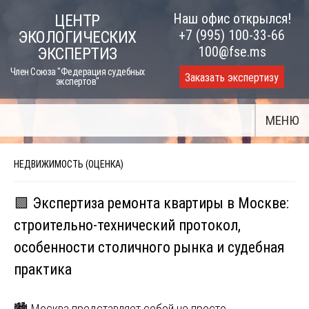
Skip
Наш офис открылся!
ЦЕНТР
to
+7 (995) 100-33-66
ЭКОЛОГИЧЕСКИХ
content
100@fse.ms
ЭКСПЕРТИЗ
Член Союза "Федерация судебных
Заказать экспертизу
экспертов"
МЕНЮ
НЕДВИЖИМОСТЬ (ОЦЕНКА)
🟩 Экспертиза ремонта квартиры в Москве:
строительно-технический протокол,
особенности столичного рынка и судебная
практика
🏙️ Москва представляет собой не просто