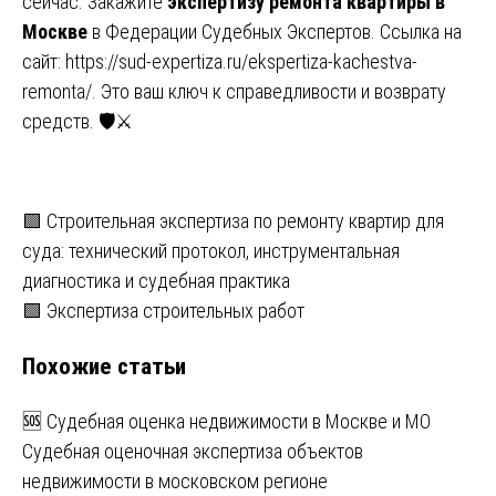
сейчас. Закажите
экспертизу ремонта квартиры в
Москве
в Федерации Судебных Экспертов. Ссылка на
сайт:
https://sud-expertiza.ru/ekspertiza-kachestva-
remonta/
. Это ваш ключ к справедливости и возврату
средств. 🛡️⚔️
Навигация
🟩 Строительная экспертиза по ремонту квартир для
суда: технический протокол, инструментальная
по
диагностика и судебная практика
записям
🟩 Экспертиза строительных работ
Похожие статьи
🆘 Судебная оценка недвижимости в Москве и МО
Судебная оценочная экспертиза объектов
недвижимости в московском регионе