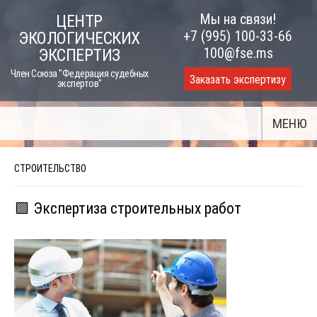
Skip
Мы на связи!
ЦЕНТР
to
+7 (995) 100-33-66
ЭКОЛОГИЧЕСКИХ
content
100@fse.ms
ЭКСПЕРТИЗ
Член Союза "Федерация судебных
Заказать экспертизу
экспертов"
МЕНЮ
СТРОИТЕЛЬСТВО
🟩 Экспертиза строительных работ