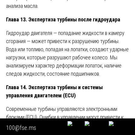
анализа масла.
Глава 13. Экспертиза турбины после гидроудара
Гидроудар двигателя — попадание жидкости в камеру
сгорания — может привести к разрушению турбины.
Вода или топливо, попадая на лопатки, создают ударные
нагрузки, которые разрушают рабочее колесо. Мы
анализируем характер деформации лопаток, наличие
следов жидкости, состояние подшипников.
Глава 14. Экспертиза турбины и системы
управления двигателем (ECU)
Современные турбины управляются электронными
блоками (ECU). Ошибки в управлении могут привести к
поломке: чрезмерное давление наддува, перегрев,
100@fse.ms
неправильное открытие клапана wastegate. Мы