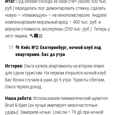
Итог:
Суд обязал соседа за свой счёт (около 500 тыс.
руб.) переделать пол: демонтировать стяжку, сделать
новую — «плавающую» — на пенополистироле. Андрею
компенсировали моральный вред — 400 тыс. руб. и
вернули стоимость экспертизы (250 тыс. руб.). Теперь у
него тишина. 🔨🏢⚖️
📂
Кейс №2: Екатеринбург, ночной клуб под
квартирами. Бас до утра
История:
Ольга купила апартаменты на втором этаже
для сдачи туристам. На первом открылся ночной клуб.
Бас-бочка стучала в ушах до 6 утра. Туристы сбегали,
Ольга теряла доход.
Наша работа:
Использовали пневматический шумотоп
Bruel & Kjaer (он лучше имитирует низкочастотные
удары). Замерили ночью. Lnw
L
nw
​ = 79 дБ при ночной