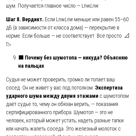
шум. Получается главное число — Lnw
L
nw
​.
Шаг 8. Вердикт.
Если Lnw
L
nw
​ меньше или равен 55–60
дБ (в зависимости от класса дома) — перекрытие в
норме. Если больше — не соответствует. Всё просто. 📐
📉
🟩
Почему без шумотопа — никуда? Объясняю
на пальцах
Судья не может проверить, громко ли топает ваш
сосед. Он не живёт у вас под потолком.
Экспертиза
ударного шума между двумя этажами
с шумотопом
даёт судье то, чему он обязан верить, — показания
сертифицированного прибора. Шумотоп — это не
человек, который может устать, надеть разные тапки
или начать жалеть соседа. Это железный молоток с