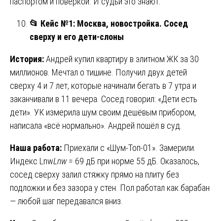
паспортом и поверкой. И судьи это знают.
📂
Кейс №1: Москва, новостройка. Сосед
сверху и его дети-слоны
История:
Андрей купил квартиру в элитном ЖК за 30
миллионов. Мечтал о тишине. Получил двух детей
сверху 4 и 7 лет, которые начинали бегать в 7 утра и
заканчивали в 11 вечера. Сосед говорил: «Дети есть
дети». УК измерила шум своим дешёвым прибором,
написала «всё нормально». Андрей пошёл в суд.
Наша работа:
Приехали с «Шум-Топ-01». Замерили.
Индекс Lnw
L
nw
​ = 69 дБ при норме 55 дБ. Оказалось,
сосед сверху залил стяжку прямо на плиту без
подложки и без зазора у стен. Пол работал как барабан
— любой шаг передавался вниз.