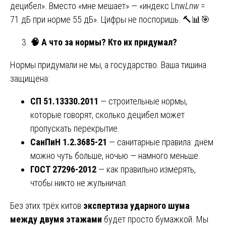
децибел». Вместо «мне мешает» — «индекс Lnw
L
nw
​ =
71 дБ при норме 55 дБ». Цифры не поспоришь. 🔨📊🎯
🧠
А что за нормы? Кто их придумал?
Нормы придумали не мы, а государство. Ваша тишина
защищена:
СП 51.13330.2011
— строительные нормы,
которые говорят, сколько децибел может
пропускать перекрытие.
СанПиН 1.2.3685-21
— санитарные правила: днём
можно чуть больше, ночью — намного меньше.
ГОСТ 27296-2012
— как правильно измерять,
чтобы никто не жульничал.
Без этих трёх китов
экспертиза ударного шума
между двумя этажами
будет просто бумажкой. Мы