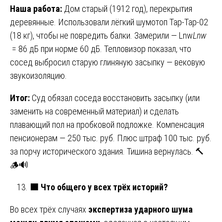
Наша работа:
Дом старый (1912 год), перекрытия
деревянные. Использовали лёгкий шумотоп Tap-Tap-02
(18 кг), чтобы не повредить балки. Замерили — Lnw
L
nw
= 86 дБ при норме 60 дБ. Тепловизор показал, что
сосед выбросил старую глиняную засыпку — вековую
звукоизоляцию.
Итог:
Суд обязал соседа восстановить засыпку (или
заменить на современный материал) и сделать
плавающий пол на пробковой подложке. Компенсация
пенсионерам — 250 тыс. руб. Плюс штраф 100 тыс. руб.
за порчу исторического здания. Тишина вернулась. 🔨
🪵🔊
🟩
Что общего у всех трёх историй?
Во всех трёх случаях
экспертиза ударного шума