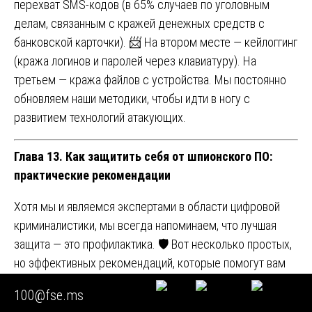
перехват SMS-кодов (в 65% случаев по уголовным
делам, связанным с кражей денежных средств с
банковской карточки). 📨 На втором месте — кейлоггинг
(кража логинов и паролей через клавиатуру). На
третьем — кража файлов с устройства. Мы постоянно
обновляем наши методики, чтобы идти в ногу с
развитием технологий атакующих.
Глава 13. Как защитить себя от шпионского ПО:
практические рекомендации
Хотя мы и являемся экспертами в области цифровой
криминалистики, мы всегда напоминаем, что лучшая
защита — это профилактика. 🛡️ Вот несколько простых,
но эффективных рекомендаций, которые помогут вам
снизить риски стать жертвой и не оказаться
100@fse.ms
вовлеченным в расследование по уголовным делам,